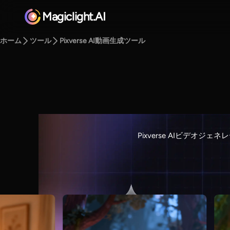
Magiclight.AI
ホーム
ツール
Pixverse AI動画生成ツール
Pixverse AIビデ