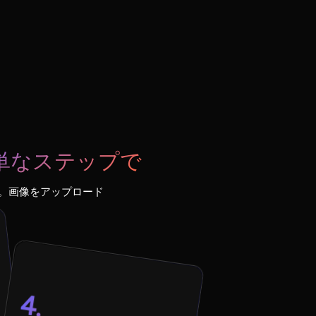
単なステップで
単です。画像をアップロード
。
4.