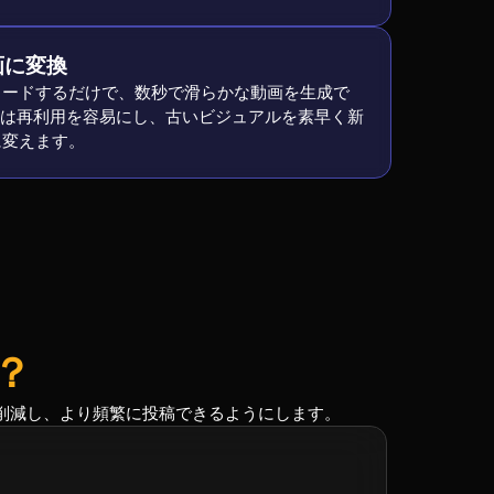
画に変換
ロードするだけで、数秒で滑らかな動画を生成で
ht AIは再利用を容易にし、古いビジュアルを素早く新
に変えます。
？
間を削減し、より頻繁に投稿できるようにします。