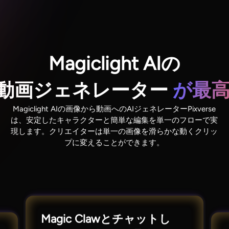
Magiclight AIの
e AI動画ジェネレーター
が最
Magiclight AIの画像から動画へのAIジェネレーターPixverse
は、安定したキャラクターと簡単な編集を単一のフローで実
現します。クリエイターは単一の画像を滑らかな動くクリッ
プに変えることができます。
Magic Clawとチャットし