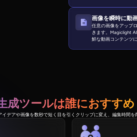
画像を瞬時に動
任意の画像をアップ
きます。Magiclig
鮮な動画コンテンツ
生成ツールは誰におすすめ
イターがアイデアや画像を数秒で短く目を引くクリップに変え、編集時