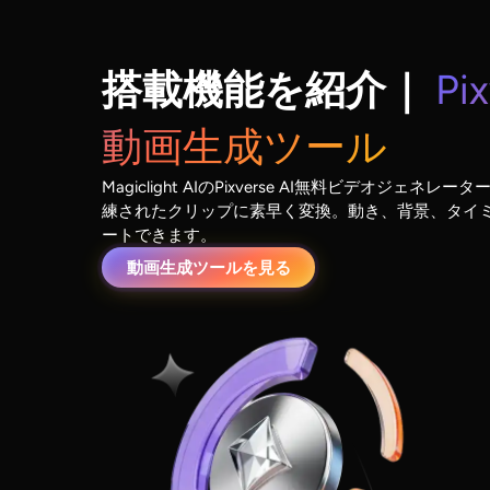
搭載機能を紹介｜
Pi
動画生成ツール
Magiclight AIのPixverse AI無料ビデオジ
練されたクリップに素早く変換。動き、背景、タイ
ートできます。
動画生成ツールを見る