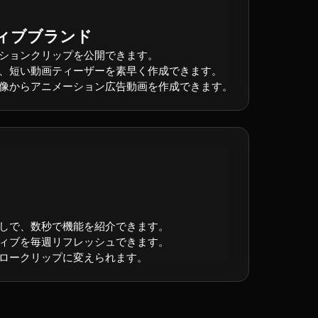
ィブブランド
ションクリップを公開できます。
、短い動画ティーザーを素早く作成できます。
像からアニメーション広告動画を作成できます。
しで、数秒で機能を紹介できます。
ィブを毎週リフレッシュできます。
ロークリップに変えられます。