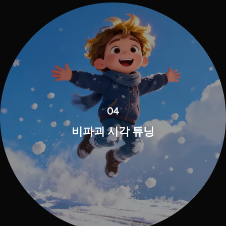
04
비파괴 시각 튜닝