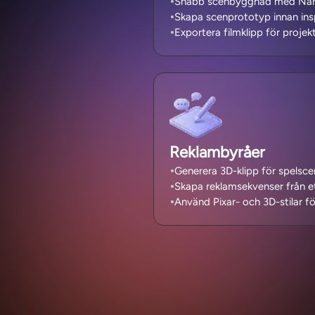
Snabb scenbyggnad med Nano
Skapa scenprototyp innan insp
Exportera filmklipp för projek
Reklambyråer
Generera 3D-klipp för spelsce
Skapa reklamsekvenser från et
Använd Pixar- och 3D-stilar f