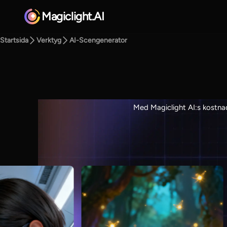
Magiclight.AI
Startsida
Verktyg
AI-Scengenerator
Med Magiclight AI:s kostnads