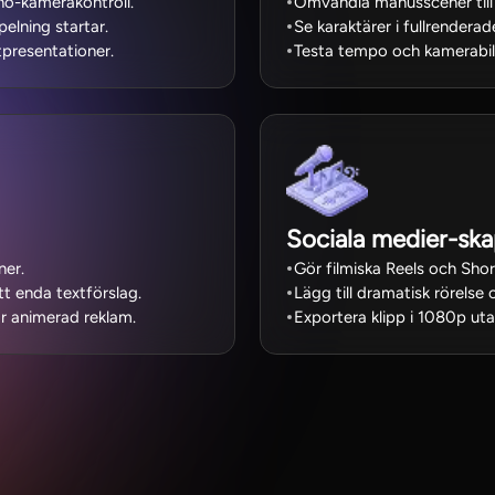
-kamerakontroll.
Omvandla manusscener till
elning startar.
Se karaktärer i fullrenderad
tpresentationer.
Testa tempo och kamerabil
Sociala medier-ska
ner.
Gör filmiska Reels och Shor
t enda textförslag.
Lägg till dramatisk rörelse o
ör animerad reklam.
Exportera klipp i 1080p ut