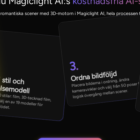
u Magiclight AI:s
kostnadsfria AI
romantiska scener med 3D-motorn i Magiclight AI, hela processen t
3.
Ordna bildföljd
 stil och
Placera bilderna i ordning, ändra
kameravinklar och välj från 50 poser f
elsemodell
logisk övergång mellan scener.
 en av 19 modeller för rörelseflödet.