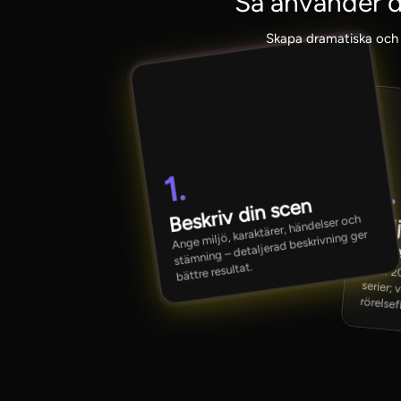
Så använder d
Skapa dramatiska och 
1.
2.
Beskriv din scen
Ange miljö, karaktärer, händelser och
Välj
stämning – detaljerad beskrivning ger
rör
bättre resultat.
Över 20 stilar: film, 3D-tecknad film, serier; välj