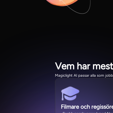
Vem har mest
Magiclight AI passar alla som job
Filmare och regissör