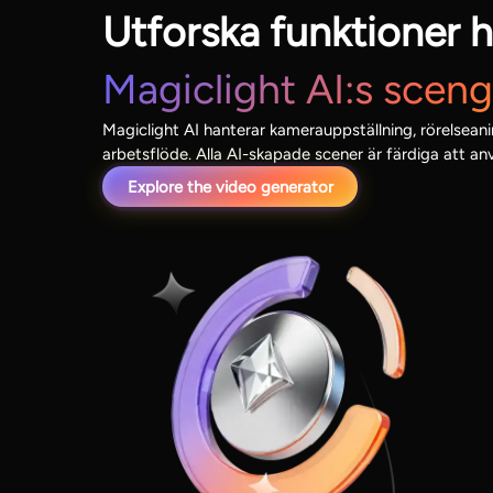
Utforska funktioner 
Magiclight AI:s scen
Magiclight AI hanterar kamerauppställning, rörelseani
arbetsflöde. Alla AI-skapade scener är färdiga att an
Explore the video generator