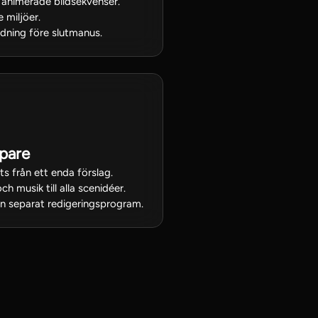
 animerade bildsekvenser.
e miljöer.
dning före slutmanus.
pare
ts från ett enda förslag.
ch musik till alla scenidéer.
an separat redigeringsprogram.