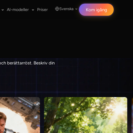
Svenska
AI-modeller
Priser
Kom igång
och berättarröst. Beskriv din