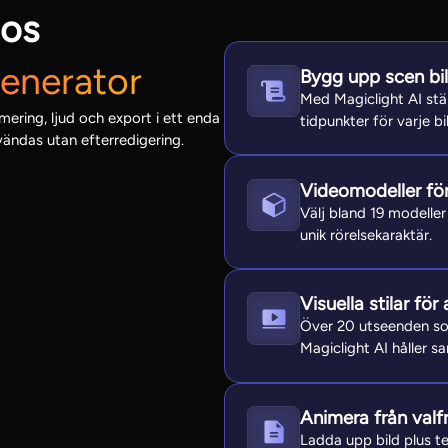
hos
generator
Bygg upp scen bil
Med Magiclight AI stä
mering, ljud och export i ett enda
tidpunkter för varje bi
vändas utan efterredigering.
Videomodeller för 
Välj bland 19 modelle
unik rörelsekaraktär.
Visuella stilar för 
Över 20 utseenden som
Magiclight AI håller 
Animera från valfr
Ladda upp bild plus te