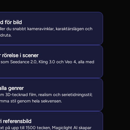
d för bild
ller du snabbt kameravinklar, karaktärslägen och
ldruta.
rörelse i scener
r som Seedance 2.0, Kling 3.0 och Veo 4, alla med
alla genrer
 3D-tecknad film, realism och serietidningsstil;
samma stil genom hela sekvensen.
i referensbild
xt på upp till 1500 tecken, Magiclight AI skapar