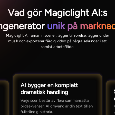
Vad gör Magiclight AI:s
ngenerator
unik på markna
Magiclight AI ramar in scener, lägger till rörelse, lägger under
musik och exporterar färdig video på några sekunder i ett
samlat arbetsflöde.
AI bygger en komplett
dramatisk handling
Varje scen består av flera sammansatta
bildsekvenser; AI omvandlar din text till en
fullständig historia.