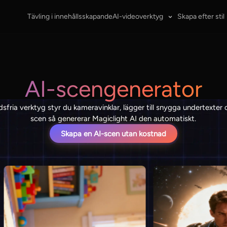
Tävling i innehållsskapande
AI-videoverktyg
Skapa efter stil
AI-scengenerator
fria verktyg styr du kameravinklar, lägger till snygga undertexter 
scen så genererar Magiclight AI den automatiskt.
Skapa en AI-scen utan kostnad