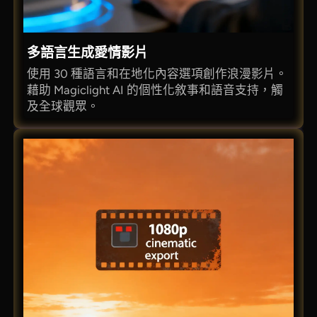
多語言生成愛情影片
使用 30 種語言和在地化內容選項創作浪漫影片。
藉助 Magiclight AI 的個性化敘事和語音支持，觸
及全球觀眾。