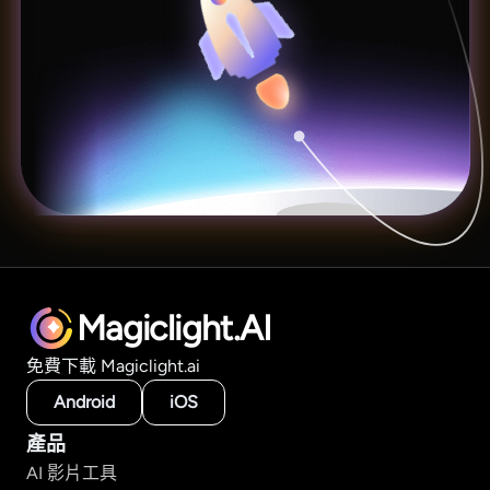
Magiclight.AI
免費下載 Magiclight.ai
Android
iOS
產品
AI 影片工具