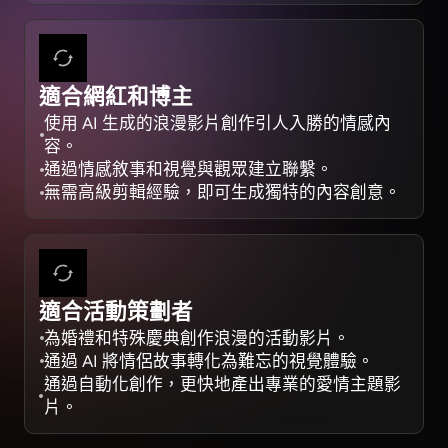
適合網紅和博主
使用 AI 生成的浪漫影片創作引人入勝的情感內
容。
通過情感敘事和視覺與觀眾建立聯繫。
無需高級剪輯經驗，即可生成獨特的內容創意。
適合活動策劃者
為婚禮和特殊慶典創作浪漫的活動影片。
通過 AI 將情侶故事轉化為難忘的視覺體驗。
通過自動化創作，更快地產出專業的愛情主題影
片。