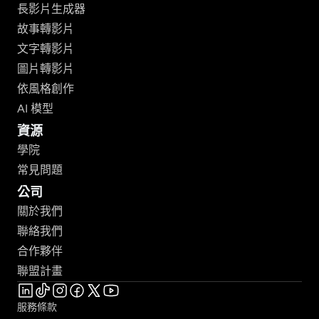
長影片生成器
故事轉影片
文字轉影片
圖片轉影片
依風格創作
AI 模型
資源
學院
常見問題
公司
關於我們
聯絡我們
合作夥伴
聯盟計畫
服務條款