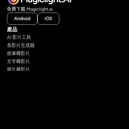
免費下載 Magiclight.ai
Android
iOS
產品
AI 影片工具
長影片生成器
故事轉影片
文字轉影片
圖片轉影片
依風格創作
AI 模型
資源
學院
常見問題
公司
關於我們