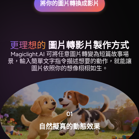
將你的圖片轉換成影片
更理想的
圖片轉影片製作方式
Magiclight.AI 可將任意圖片轉變為短篇故事場
景，輸入簡單文字指令描述想要的動作，就能讓
圖片依照你的想像栩栩如生。
01
自然擬真的動態效果