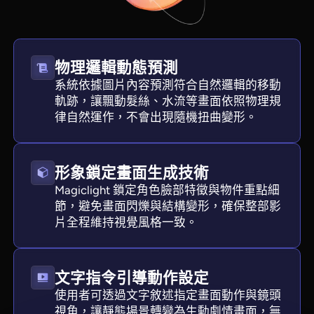
物理邏輯動態預測
系統依據圖片內容預測符合自然邏輯的移動
軌跡，讓飄動髮絲、水流等畫面依照物理規
律自然運作，不會出現隨機扭曲變形。
形象鎖定畫面生成技術
Magiclight 鎖定角色臉部特徵與物件重點細
節，避免畫面閃爍與結構變形，確保整部影
片全程維持視覺風格一致。
文字指令引導動作設定
使用者可透過文字敘述指定畫面動作與鏡頭
視角，讓靜態場景轉變為生動劇情畫面，無