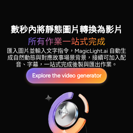
數秒內將靜態圖片轉換為影片
所有作業一站式完成
匯入圖片並輸入文字指令，MagicLight.ai 自動生
成自然動態與對應故事場景背景，接續可加入配
音、字幕，一站式完成後製與匯出作業。
Explore the video generator