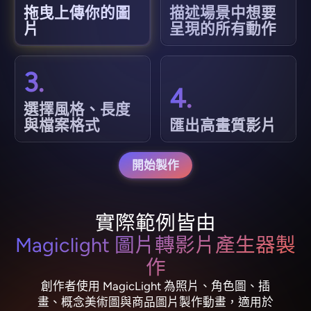
拖曳上傳你的圖
描述場景中想要
片
呈現的所有動作
3.
4.
選擇風格、長度
與檔案格式
匯出高畫質影片
開始製作
實際範例皆由
Magiclight 圖片轉影片產生器製
作
創作者使用 MagicLight 為照片、角色圖、插
畫、概念美術圖與商品圖片製作動畫，適用於
NebulaDrifter
PixelRonin