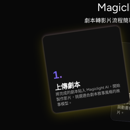
Magi
劇本轉影片流程簡單
1.
2.
上傳劇本
將完成的劇本貼入 Magiclight AI，開始
製作影片，挑選適合劇本敘事風格的故
自
事模型。
依劇本設定視覺風格、角色外觀、語音與動畫參數，所有設定會套用到整部影片。