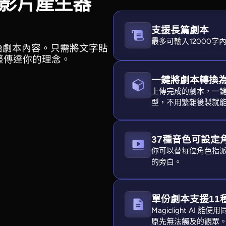
劇本轉影片產生器
支援長篇劇本
最多可輸入12000
始劇本內容。只需將文字貼
，完整傳達你的理念。
一鍵將劇本轉換
上傳完成的劇本，一鍵製作
型，不用繁雜後製就
37種音色可設定
你可以替每位角色指
的旁白。
單份劇本支援11
Magiclight A
原先無法觸及的觀眾