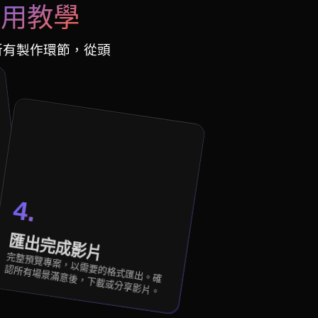
用教學
化所有製作環節，從頭
4.
、
鏡
匯出完成影片
完整預覽專案，以需要的格式匯出。確
認所有場景滿意後，下載或分享影片。