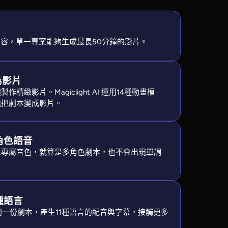
字內容，單一專案能夠生成最長50分鐘的影片。
為影片
精緻影片。Magiclight AI 運用14種動畫模
能把劇本變成影片。
角色語音
派專屬音色，就算是多角色劇本，也不會出現單調
種語言
I 能使用同一份劇本，產生11種語言的配音與字幕，接觸更多
。