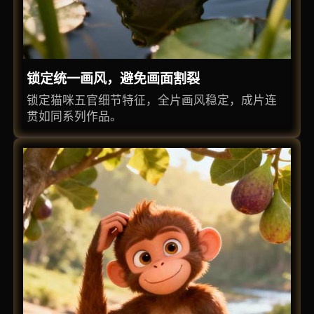
锁定统一画风，避免画面割裂
锁定猫咪五官细节特征，全片画风稳定，成片连
贯如同系列作品。