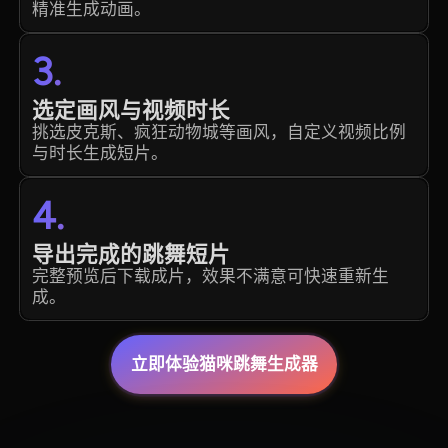
精准生成动画。
3.
选定画风与视频时长
挑选皮克斯、疯狂动物城等画风，自定义视频比例
与时长生成短片。
4.
导出完成的跳舞短片
完整预览后下载成片，效果不满意可快速重新生
成。
立即体验猫咪跳舞生成器