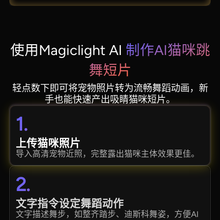
使用Magiclight AI
制作AI猫咪跳
舞短片
轻点数下即可将宠物照片转为流畅舞蹈动画，新
手也能快速产出吸睛猫咪短片。
1.
上传猫咪照片
导入高清宠物近照，完整露出猫咪主体效果更佳。
2.
文字指令设定舞蹈动作
文字描述舞步，如整齐踏步、迪斯科舞姿，方便AI