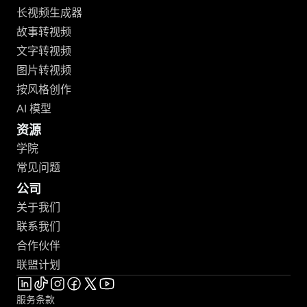
长视频生成器
故事转视频
文字转视频
图片转视频
按风格创作
AI 模型
资源
学院
常见问题
公司
关于我们
联系我们
合作伙伴
联盟计划
服务条款