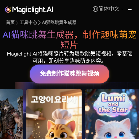
Magiclight.AI
简体中文
MagicLight.AI
首页
工具中心
AI猫咪跳舞生成器
AI猫咪跳舞生成器，制作趣味萌宠
短片
Magiclight AI将猫咪照片转为爆款跳舞短视频，零基础
可用，即刻分享趣味萌宠内容。
免费制作猫咪跳舞视频