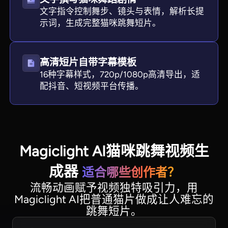
文字指令控制舞步、镜头与表情，解析长提
示词，生成完整猫咪跳舞短片。
高清短片自带字幕模板
16种字幕样式，720p/1080p高清导出，适
配抖音、短视频平台传播。
Magiclight AI猫咪跳舞视频生
成器
适合哪些创作者？
流畅动画赋予视频独特吸引力，用
Magiclight AI把普通猫片做成让人难忘的
跳舞短片。