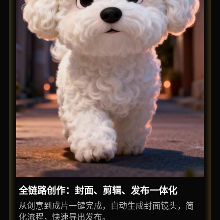
全链路创作：封面、剪辑、发布一体化
从创意到成片一键完成，自动生成封面镜头，简
化流程，快速导出发布。