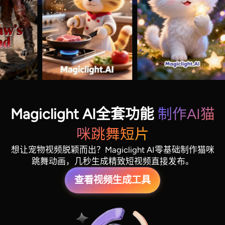
Magiclight AI全套功能
制作AI猫
咪跳舞短片
想让宠物视频脱颖而出？Magiclight AI零基础制作猫咪
跳舞动画，几秒生成精致短视频直接发布。
查看视频生成工具