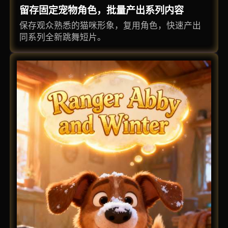
留存固定宠物角色，批量产出系列内容
保存观众熟悉的猫咪形象，复用角色，快速产出
同系列全新跳舞短片。