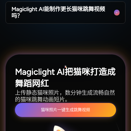
上传图片或输入提示词，数分钟生成完整视频，
Magiclight AI能制作更长猫咪跳舞视频
简化渲染导出全流程。
吗？
支持多幕长剧情动画，单条猫咪跳舞短片最长可
生成30至50分钟。
Magiclight AI把猫咪打造成
舞蹈网红
上传静态猫咪照片，数分钟生成流畅自然
的猫咪跳舞动画短片。
猫咪照片一键生成跳舞视频