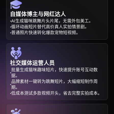
自媒体博主与网红达人
AI生成猫咪跳舞片头片尾，无需外包美工。
循环动画短片替代高价真人实拍情景剧。
普通照片快速转化爆款宠物短视频。
社交媒体运营人员
批量生成猫咪趣味短片，快速提升账号互动数
据。
品牌素材一键转为跳舞短片，大幅缩短制作周
期。
低成本测试多款视频开头，省去完整实拍成本。