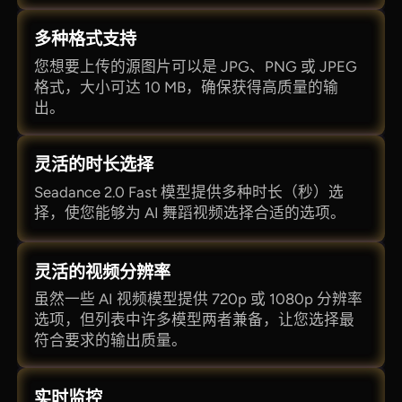
多种格式支持
您想要上传的源图片可以是 JPG、PNG 或 JPEG
格式，大小可达 10 MB，确保获得高质量的输
出。
灵活的时长选择
Seadance 2.0 Fast 模型提供多种时长（秒）选
择，使您能够为 AI 舞蹈视频选择合适的选项。
灵活的视频分辨率
虽然一些 AI 视频模型提供 720p 或 1080p 分辨率
选项，但列表中许多模型两者兼备，让您选择最
符合要求的输出质量。
实时监控