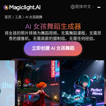
Magiclight.AI
简体中文
MagicLight.AI
首页
工具
AI 女孩跳舞
AI 女孩舞蹈生成器
将女孩的照片转换为舞蹈视频。无需舞蹈课程，无需昂
贵的摄像机，无需高薪的摄制组。无需任何经验。
立即创建 AI 女孩舞蹈