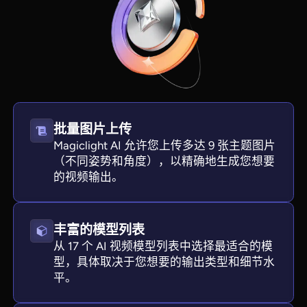
批量图片上传
Magiclight AI 允许您上传多达 9 张主题图片
（不同姿势和角度），以精确地生成您想要
的视频输出。
View all tools
丰富的模型列表
从 17 个 AI 视频模型列表中选择最适合的模
型，具体取决于您想要的输出类型和细节水
平。