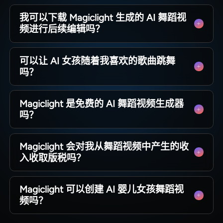
我可以下载 Magiclight 生成的 AI 舞蹈视
频进行后续编辑吗？
是的，您可以。此外，下载后，您可以使用任何
可以让 AI 女孩随着我喜欢的歌曲跳舞
免费的视频编辑工具添加叠加层、文字或其他效
吗？
果，使其更具吸引力。
可以，只要您输入包含舞蹈视频中所需一切细节
Magiclight 是免费的 AI 舞蹈视频生成器
的详细提示词即可。
吗？
是的。一旦您注册 Magiclight，您将获得免费积
Magiclight 会对我从舞蹈视频中产生的收
分，可以使用这些积分轻松快速地创建免费的舞
入收取版税吗？
蹈视频。
不会。Magiclight 不会对您使用该平台创建的视
Magiclight 可以创建 AI 婴儿女孩舞蹈视
频收取任何版税。您制作的一切都成为您的唯一
频吗？
财产。
当然可以，只要您遵守准则即可。如果您的视频