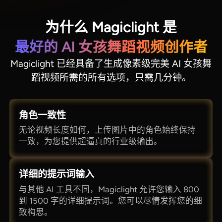
为什么 Magiclight 是
最好的 AI 女孩舞蹈视频创作者
Magiclight 已经具备了生成像素级完美 AI 女孩舞
蹈视频所需的所有选项，只需几分钟。
角色一致性
无论视频长度如何，上传图片中的角色始终保持
一致，为您提供超逼真的行业级输出。
详细的提示词输入
与其他 AI 工具不同，Magiclight 允许您输入 800
到 1500 字的详细提示词。您可以尽情发挥您的细
致构思。