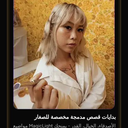
بدايات قصص مدمجة مخصصة للصغار
الأصدقاء، الخيال، القدر - يمنحك MagicLight مواضيع