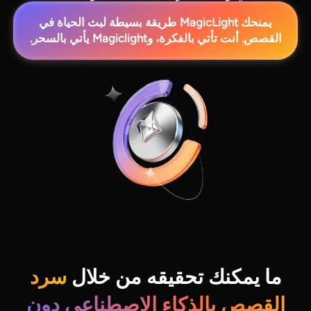
يمنحك MagicLight طريقة بسيطة لبث الحياة في
القصص. أنت تأتي بالفكرة، وMagiclight يأتي بالسحر.
ما يمكنك تحقيقه من خلال
سرد
القصص بالذكاء الاصطناعي دون