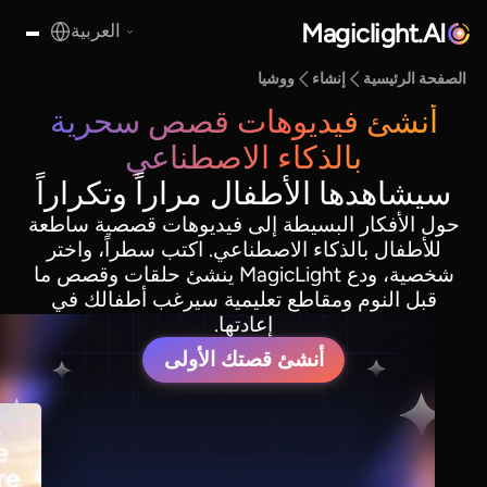
Magiclight.AI
العربية
الصفحة الرئيسية
إنشاء
ووشيا
أنشئ فيديوهات قصص سحرية
بالذكاء الاصطناعي
سيشاهدها الأطفال مراراً وتكراراً
حول الأفكار البسيطة إلى فيديوهات قصصية ساطعة
للأطفال بالذكاء الاصطناعي. اكتب سطراً، واختر
شخصية، ودع MagicLight ينشئ حلقات وقصص ما
قبل النوم ومقاطع تعليمية سيرغب أطفالك في
إعادتها.
أنشئ قصتك الأولى