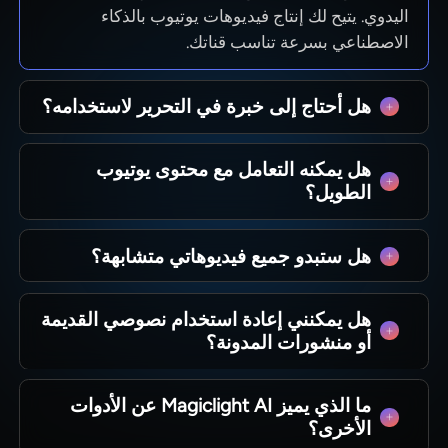
اليدوي. يتيح لك إنتاج فيديوهات يوتيوب بالذكاء
الاصطناعي بسرعة تناسب قناتك.
هل أحتاج إلى خبرة في التحرير لاستخدامه؟
لا، ترشدك الواجهة خلال المشاهد والإيقاع وقرارات
هل يمكنه التعامل مع محتوى يوتيوب
التصدير. يعمل Magiclight AI كمنشئ فيديو يوتيوب
الطويل؟
بالذكاء الاصطناعي بينما تركز أنت على الأفكار.
نعم. يدعم Magiclight AI النصوص الطويلة ويحافظ
هل ستبدو جميع فيديوهاتي متشابهة؟
على إيقاع ثابت عبر الحلقات الكاملة. يساعدك على
إنشاء فيديوهات معمقة تصل إلى 50 دقيقة دون
يمكنك اختيار الأنماط والأصوات والهياكل حسب أنواع
الحاجة لأدوات إضافية.
هل يمكنني إعادة استخدام نصوصي القديمة
المحتوى المختلفة. يتيح لك Magiclight AI الحفاظ
أو منشورات المدونة؟
على هوية ونبرة مميزة لكل سلسلة.
نعم. يمكنك لصق النص الحالي وتقسيم الأقسام إلى
ما الذي يميز Magiclight AI عن الأدوات
مشاهد جديدة. يحول Magiclight AI كتاباتك السابقة
الأخرى؟
إلى فيديوهات جديدة بسرعة.