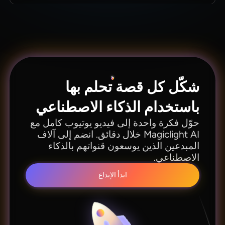
يركز Magiclight AI على تسلسل القصة والاتساق
البصري عبر جميع محتوياتك. وهو متخصص في إنشاء
فيديوهات يوتيوب بالذكاء الاصطناعي تبدو متقنة
ومقصودة، وليست عشوائية أو عامة.
شكّل كل قصة تحلم بها
باستخدام الذكاء الاصطناعي
حوّل فكرة واحدة إلى فيديو يوتيوب كامل مع
Magiclight AI خلال دقائق. انضم إلى آلاف
المبدعين الذين يوسعون قنواتهم بالذكاء
الاصطناعي.
ابدأ الإبداع