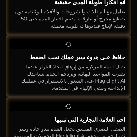
أنهِ أفكاراً طويلة المدى حقيقية
تعامل مع المقالات والشروحات والأفلام الوثائقية دون
تقطيع محرج أو تنازلات. يدعم اختيار المدة حتى 50
دقيقة لإنتاج فيديوهات طويلة معمقة.
حافظ على هدوء سير عملك تحت الضغط
تقلل البيئة المركزة من إرهاق اتخاذ القرار عندما
تقترب المواعيد النهائية وتزدحم الحياة. يساعدك
Magiclight AI على الشعور بالاستقرار في عمليتك
الإبداعية ويبقي الإلهام في المقدمة.
احمِ العلامة التجارية التي تبنيها
الصقل البصري المتسق يجعل القناة تبدو جادة ويبني
ثقة الجمهور. يدعم Magiclight AI التحميلات المنتظمة،