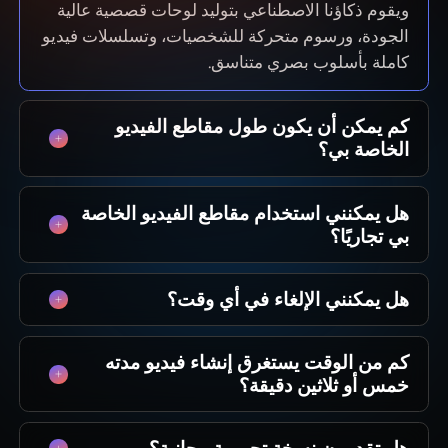
ويقوم ذكاؤنا الاصطناعي بتوليد لوحات قصصية عالية
الجودة، ورسوم متحركة للشخصيات، وتسلسلات فيديو
كاملة بأسلوب بصري متناسق.
كم يمكن أن يكون طول مقاطع الفيديو
الخاصة بي؟
من مقاطع سريعة لوسائل التواصل الاجتماعي إلى
هل يمكنني استخدام مقاطع الفيديو الخاصة
حلقات كاملة مدتها 50 دقيقة. تم تحسين MagicLight
بي تجاريًا؟
لسرد القصص الطويلة، مع الحفاظ على اتساق
الشخصيات عبر المشاهد حتى تتمكن من إنتاج سرد
نعم! أنت تملك 100% من المحتوى الذي تنشئه. سواء
كامل دون حدود تقنية.
هل يمكنني الإلغاء في أي وقت؟
كنت تحقق ربحًا من قناة على YouTube، أو تقوم
بتشغيل إعلانات، أو تبيع دورات تدريبية، فلديك حقوق
بالتأكيد. نحن نؤمن بالحرية الإبداعية، وليس العقود
تجارية كاملة لكل فيديو يتم إنشاؤه باستخدام خططنا
كم من الوقت يستغرق إنشاء فيديو مدته
الملزمة. يمكنك إدارة اشتراكك مباشرة من لوحة
المدفوعة.
خمس أو ثلاثين دقيقة؟
التحكم الخاصة بك والإلغاء متى شئت — بدون رسوم
خفية، ولا مشاعر مجروحة.
دقائق، وليس شهورًا. بينما تستغرق الرسوم المتحركة