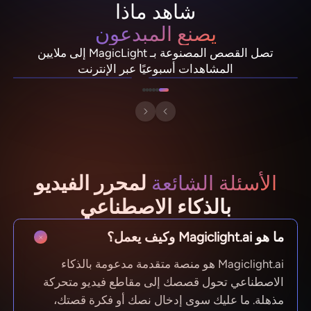
شاهد ماذا
يصنع المبدعون
PixelRonin
NebulaDrifter
تصل القصص المصنوعة بـ MagicLight إلى ملايين
ليو "سبارك" فانس
مومو الفطر
المشاهدات أسبوعيًا عبر الإنترنت
الأسئلة الشائعة
لمحرر الفيديو
بالذكاء الاصطناعي
ما هو Magiclight.ai وكيف يعمل؟
Magiclight.ai هو منصة متقدمة مدعومة بالذكاء
الاصطناعي تحول قصصك إلى مقاطع فيديو متحركة
مذهلة. ما عليك سوى إدخال نصك أو فكرة قصتك،