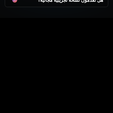
هل تقدمون نسخة تجريبية مجانية؟
التقليدية أسابيع، يولد MagicLight قصة عالية الجودة
مدتها 5 دقائق في حوالي الوقت الذي تستغرقه لشرب
نعم، ابدأ في الإنشاء فورًا. نقدم رصيدًا مجانيًا حتى
فنجان قهوة. يعمل ذكاؤنا الاصطناعي بسرعة حتى
تتمكن من اختبار نماذج الذكاء الاصطناعي لدينا، وإنشاء
تتمكن من النشر بشكل متكرر.
أولى مشاهدك، وتجربة جودة MagicLight قبل الالتزام
باشتراك.
ابدأ في إنشاء قصتك اليوم
جرب قصة MagicLight إلى فيديو بالذكاء
الاصطناعي مجانًا. لا حاجة لبطاقة ائتمان،
فقط خيالك.
احكِ قصتك الأولى