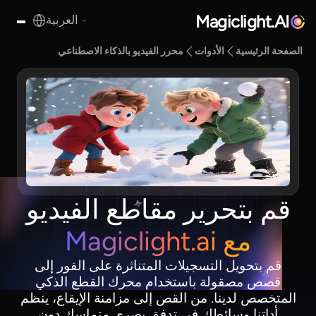
Magiclight.AI
العربية
الصفحة الرئيسية
الأدوات
محرر الفيديو بالذكاء الاصطناعي
قم بتحرير مقاطع الفيديو
مع Magiclight.ai
قم بتحويل التسجيلات المتناثرة على الفور إلى
قصص مصقولة باستخدام محرك القطع الذكي
المتخصص لدينا. من القص إلى مزامنة الإيقاع، ينظم
أداتنا وسائطك في تدفق بصري متماسك دون