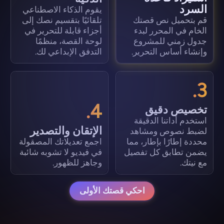
السرد
يقوم الذكاء الاصطناعي
قم بتحميل نص قصتك
تلقائيًا بتقسيم نصك إلى
الخام في المحرر لبدء
أجزاء قابلة للتحرير في
جدول زمني للمشروع
لوحة القصة، منظمًا
وإنشاء أساس التحرير.
التدفق الإبداعي لك.
3.
4.
تخصيص دقيق
استخدم أداتنا الدقيقة
الإتقان والتصدير
لضبط نصوص ومشاهد
محددة إطارًا بإطار، مما
اجمع تعديلاتك المصقولة
يضمن تطابق كل تفصيل
في فيديو لا تشوبه شائبة
مع نيتك.
وجاهز للظهور.
احكي قصتك الأولى