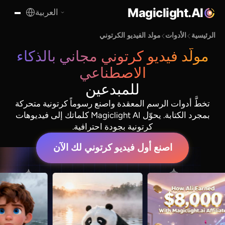
Magiclight.AI
العربية
الرئيسية
الأدوات
مولد الفيديو الكرتوني
مولّد فيديو كرتوني مجاني بالذكاء
الاصطناعي
للمبدعين
تخطَّ أدوات الرسم المعقدة واصنع رسوماً كرتونية متحركة
بمجرد الكتابة. يحوّل Magiclight AI كلماتك إلى فيديوهات
كرتونية بجودة احترافية.
اصنع أول فيديو كرتوني لك الآن