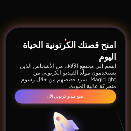
نعم. يمكنك الاختيار من قائمة الأصوات أو تسجيل
صوتك الخاص. سيجعل Magiclight AI الشخصيات
تتحدث بهذا الصوت بالضبط طوال الفيلم.
امنح قصتك الكرتونية الحياة
اليوم
انضم إلى مجتمع الآلاف من الأشخاص الذين
يستخدمون مولّد الفيديو الكرتوني من
Magiclight لسرد قصصهم من خلال رسوم
متحركة عالية الجودة.
اصنع فيديو كرتوني الآن