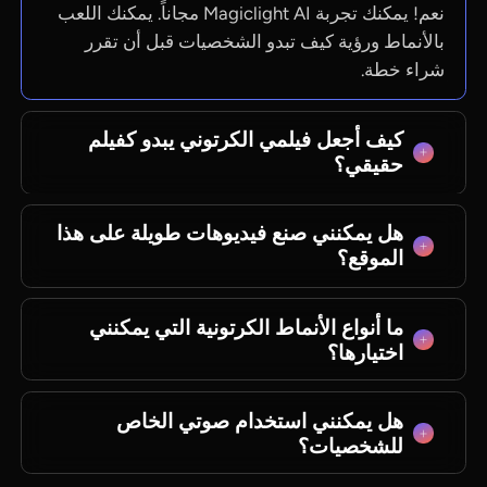
نعم! يمكنك تجربة Magiclight AI مجاناً. يمكنك اللعب
بالأنماط ورؤية كيف تبدو الشخصيات قبل أن تقرر
شراء خطة.
كيف أجعل فيلمي الكرتوني يبدو كفيلم
حقيقي؟
استخدم إعدادات نانو في Magiclight AI. تتيح لك
هل يمكنني صنع فيديوهات طويلة على هذا
تحديد كيفية وقوف الشخصيات وتعبيرات وجوههم
الموقع؟
بدقة، مما يجعل القصة أكثر واقعية وعاطفية.
نعم. يمكنك استخدام نصوص طويلة جداً (حتى 12,000
ما أنواع الأنماط الكرتونية التي يمكنني
كلمة)، ويمكن لـ Magiclight AI صنع فيديوهات تصل
اختيارها؟
مدتها إلى 50 دقيقة. إنه رائع لصنع سلسلة كاملة من
الرسوم المتحركة.
Magiclight AI لديه الكثير! يمكنك اختيار أنماط ثلاثية
هل يمكنني استخدام صوتي الخاص
الأبعاد تشبه بيكسار، أو أنماط أنمي مثل غيبلي، أو حتى
للشخصيات؟
أنماط تبدو ككتاب مصور مرسوم باليد.