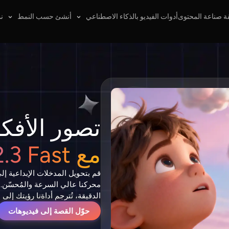
ة صناعة المحتوى
أدوات الفيديو بالذكاء الاصطناعي
أنشئ حسب النمط
نم
تصور الأفكا
مع Hailuo 2.3 Fast
قم بتحويل المدخلات الإبداعية 
محركنا عالي السرعة والمُحسّن.
الدقيقة، تُترجم أداةنا رؤيتك إل
حوّل القصة إلى فيديوهات