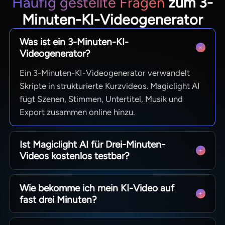
Häufig gestellte Fragen
zum 3-
Minuten-KI-Videogenerator
Was ist ein 3-Minuten-KI-
Videogenerator?
Ein 3-Minuten-KI-Videogenerator verwandelt
Skripte in strukturierte Kurzvideos. Magiclight AI
fügt Szenen, Stimmen, Untertitel, Musik und
Export zusammen online hinzu.
Ist Magiclight AI für Drei-Minuten-
Videos kostenlos testbar?
Sie können den kostenlosen Workflow des KI-
Wie bekomme ich mein KI-Video auf
Videogenerators für 3 Minuten vor einem
fast drei Minuten?
Upgrade erkunden. Prüfen Sie die aktuellen
Magiclight AI-Tarife für Limits, Exporte und
Skriptlänge, Erzählgeschwindigkeit und