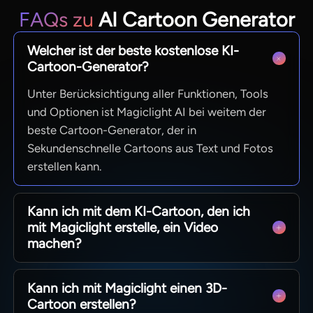
FAQs zu
AI Cartoon Generator
Welcher ist der beste kostenlose KI-
Cartoon-Generator?
Unter Berücksichtigung aller Funktionen, Tools
und Optionen ist Magiclight AI bei weitem der
beste Cartoon-Generator, der in
Sekundenschnelle Cartoons aus Text und Fotos
erstellen kann.
Kann ich mit dem KI-Cartoon, den ich
mit Magiclight erstelle, ein Video
machen?
Absolut. Sie können einen Cartoon erstellen und
Kann ich mit Magiclight einen 3D-
ihn dann in einem oder allen Ihren Projekten
Cartoon erstellen?
verwenden. Alle Ihre Kreationen finden Sie unter