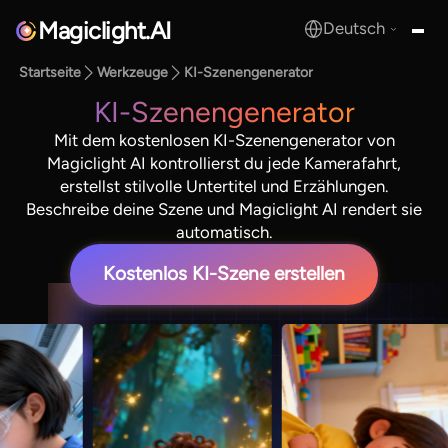
Magiclight.AI
Deutsch
MagicLight.AI
Startseite
Werkzeuge
KI-Szenengenerator
KI-Szenengenerator
Mit dem kostenlosen KI-Szenengenerator von
Magiclight AI kontrollierst du jede Kamerafahrt,
erstellst stilvolle Untertitel und Erzählungen.
Beschreibe deine Szene und Magiclight AI rendert sie
automatisch.
Kostenlos KI-Szene erstellen