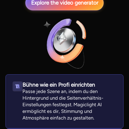
Explore the video generator
View all tools
Bühne wie ein Profi einrichten
Passe jede Szene an, indem du den
Hintergrund und die Seitenverhältnis-
Einstellungen festlegst. Magiclight AI
ermöglicht es dir, Stimmung und
Atmosphäre einfach zu gestalten.