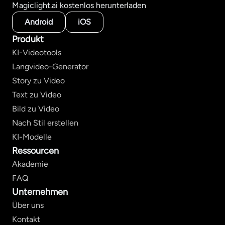
Magiclight.ai kostenlos herunterladen
Android
iOS
Produkt
KI-Videotools
Langvideo-Generator
Story zu Video
Text zu Video
Bild zu Video
Nach Stil erstellen
KI-Modelle
Ressourcen
Akademie
FAQ
Unternehmen
Über uns
Kontakt