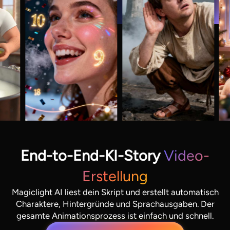
End-to-End-KI-Story
Video-
Erstellung
Magiclight AI liest dein Skript und erstellt automatisch
Charaktere, Hintergründe und Sprachausgaben. Der
gesamte Animationsprozess ist einfach und schnell.