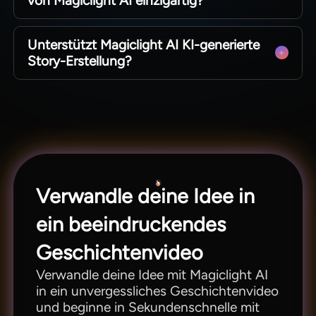
von Magiclight AI einzigartig?
Charaktere, Hintergründe und Sprachausgaben.
Der gesamte Animationsprozess ist einfach und
Das KI-Modell wendet fortschrittliche
schnell.
Unterstützt Magiclight AI KI-generierte
Animationstools an, die Emotionen, Ausdrücke
Story-Erstellung?
und Timing verstehen. Magiclight AI gestaltet
Geschichten, die fesselnd und visuell lebendig
Ja, Magiclight AI wurde ursprünglich zur
wirken.
Erstellung animierter Geschichten entwickelt. Die
endgültigen Videoclips fangen die
Vorstellungskraft ein und verwandeln
geschriebene Ideen in beeindruckende, teilbare
Animationen.
Verwandle deine Idee in
ein beeindruckendes
Geschichtenvideo
Verwandle deine Idee mit Magiclight AI
in ein unvergessliches Geschichtenvideo
und beginne in Sekundenschnelle mit