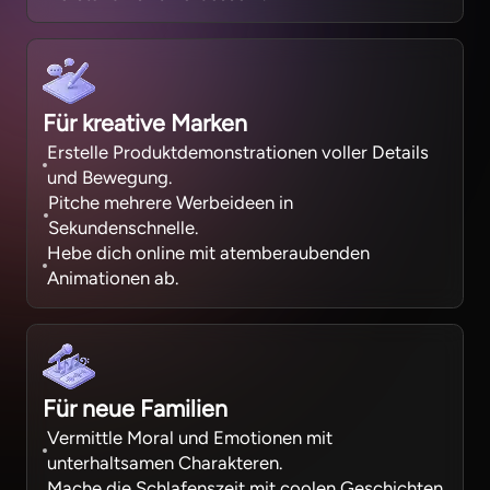
Für kreative Marken
Erstelle Produktdemonstrationen voller Details
und Bewegung.
Pitche mehrere Werbeideen in
Sekundenschnelle.
Hebe dich online mit atemberaubenden
Animationen ab.
Für neue Familien
Vermittle Moral und Emotionen mit
unterhaltsamen Charakteren.
Mache die Schlafenszeit mit coolen Geschichten