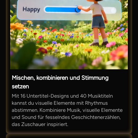
Mischen, kombinieren und Stimmung
setzen
Mit 16 Untertitel-Designs und 40 Musiktiteln
kannst du visuelle Elemente mit Rhythmus
abstimmen. Kombiniere Musik, visuelle Elemente
und Sound für fesselndes Geschichtenerzählen,
das Zuschauer inspiriert.