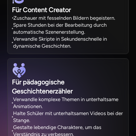
Für Content Creator
Zuschauer mit fesselnden Bildern begeistern.
Spare Stunden bei der Bearbeitung durch
automatische Szenenerstellung.
Verwandle Skripte in Sekundenschnelle in
dynamische Geschichten.
Für pädagogische
Geschichtenerzähler
Verwandle komplexe Themen in unterhaltsame
Animationen.
Halte Schüler mit unterhaltsamen Videos bei der
Stange.
Gestalte lebendige Charaktere, um das
Verständnis zu verbessern.