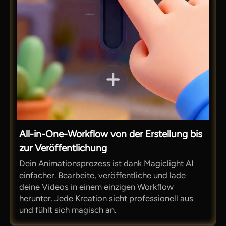
All-in-One-Workflow von der Erstellung bis
zur Veröffentlichung
Dein Animationsprozess ist dank Magiclight AI
einfacher. Bearbeite, veröffentliche und lade
deine Videos in einem einzigen Workflow
herunter. Jede Kreation sieht professionell aus
und fühlt sich magisch an.