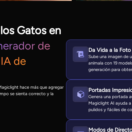
 los Gatos en
nerador de
Da Vida a la Foto
Sube una imagen de un
IA de
anímala con 19 modelo
generación para obten
 Magiclight hace más que agregar
Portadas Impresi
empo se sienta correcto y la
Genera una portada aut
Magiclight AI ayuda a
pulidos y fáciles de c
Modos de Directo