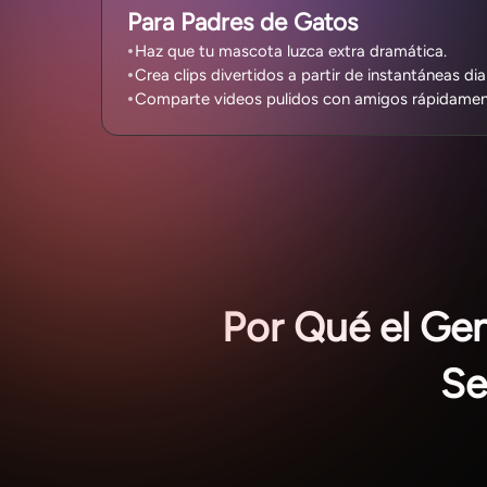
Para Padres de Gatos
Haz que tu mascota luzca extra dramática.
Crea clips divertidos a partir de instantáneas diar
Comparte videos pulidos con amigos rápidamen
Por Qué el Ge
Se