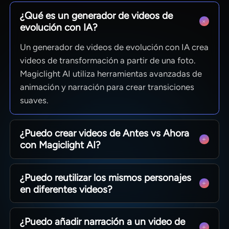
¿Qué es un generador de videos de
evolución con IA?
Un generador de videos de evolución con IA crea
videos de transformación a partir de una foto.
Magiclight AI utiliza herramientas avanzadas de
animación y narración para crear transiciones
suaves.
¿Puedo crear videos de Antes vs Ahora
con Magiclight AI?
Magiclight AI es ideal para crear videos de Antes
¿Puedo reutilizar los mismos personajes
vs Ahora que muestran el envejecimiento y la
en diferentes videos?
transformación personal. Puedes subir fotos y la
herramienta hará el resto.
Sí. Puedes crear y guardar personajes para
¿Puedo añadir narración a un video de
reutilizarlos en historias, vlogs y lecciones.