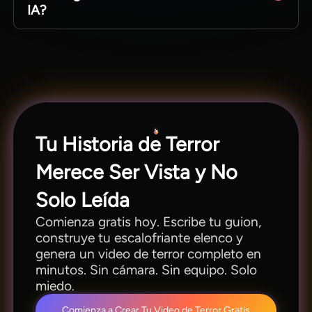
IA?
Las plantillas integradas de Magiclight AI te
permiten generar videos de terror con IA en
minutos. Sin lienzo en blanco, sin lluvia de ideas
pesada. Solo un clic y listo.
Tu Historia de Terror
Merece Ser Vista y No
Solo Leída
Comienza gratis hoy. Escribe tu guion,
construye tu escalofriante elenco y
genera un video de terror completo en
minutos. Sin cámara. Sin equipo. Solo
miedo.
Comienza a Crear Tu Video de Terror Gratis