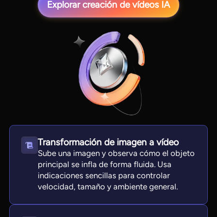
Explorar creación de vídeos IA
View all tools
Transformación de imagen a vídeo
Sube una imagen y observa cómo el objeto
principal se infla de forma fluida. Usa
indicaciones sencillas para controlar
velocidad, tamaño y ambiente general.