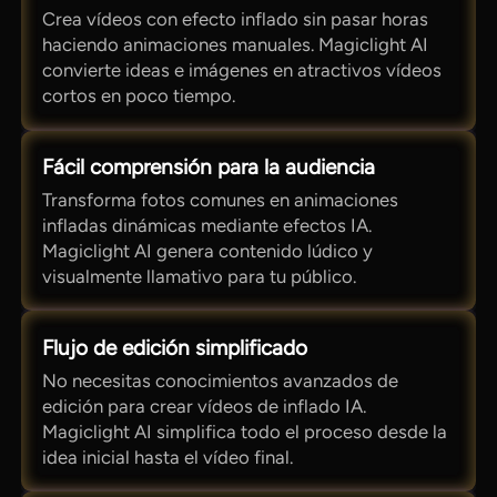
Crea vídeos con efecto inflado sin pasar horas
haciendo animaciones manuales. Magiclight AI
convierte ideas e imágenes en atractivos vídeos
cortos en poco tiempo.
Fácil comprensión para la audiencia
Transforma fotos comunes en animaciones
infladas dinámicas mediante efectos IA.
Magiclight AI genera contenido lúdico y
visualmente llamativo para tu público.
Flujo de edición simplificado
No necesitas conocimientos avanzados de
edición para crear vídeos de inflado IA.
Magiclight AI simplifica todo el proceso desde la
idea inicial hasta el vídeo final.