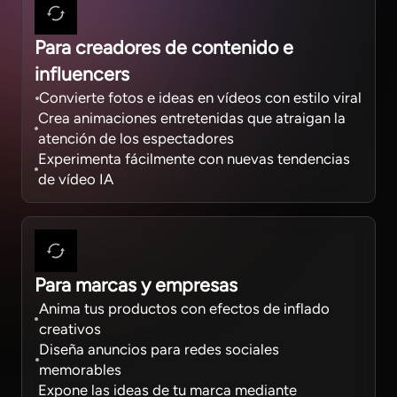
Para creadores de contenido e
influencers
Convierte fotos e ideas en vídeos con estilo viral
Crea animaciones entretenidas que atraigan la
atención de los espectadores
Experimenta fácilmente con nuevas tendencias
de vídeo IA
Para marcas y empresas
Anima tus productos con efectos de inflado
creativos
Diseña anuncios para redes sociales
memorables
Expone las ideas de tu marca mediante