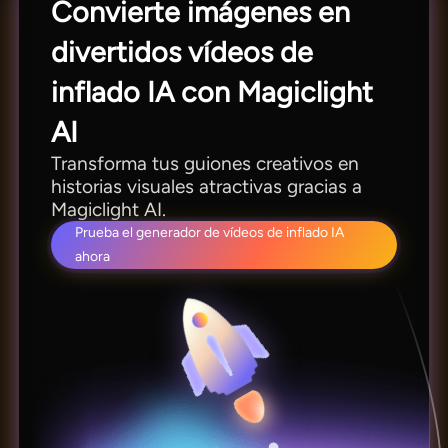
Convierte imágenes en
divertidos vídeos de
inflado IA con Magiclight
AI
Transforma tus guiones creativos en
historias visuales atractivas gracias a
Magiclight AI.
Prueba el generador de vídeos de inflado IA
ahora