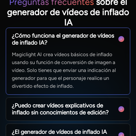
Preguntas frecuentes
sobre el
generador de vídeos de inflado
IA
¿Cómo funciona el generador de vídeos
de inflado IA?
Magiclight AI crea vídeos básicos de inflado
usando su función de conversión de imagen a
vídeo. Solo tienes que enviar una indicación al
generador para que el personaje realice un
divertido efecto de inflado.
¿Puedo crear vídeos explicativos de
inflado sin conocimientos de edición?
No necesitas ningún conocimiento de edición
¿El generador de vídeos de inflado IA
para crear vídeos de inflado IA en esta