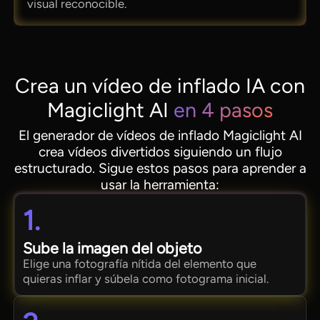
visual reconocible.
Crea un vídeo de inflado IA con
Magiclight AI
en 4 pasos
El generador de vídeos de inflado Magiclight AI
crea vídeos divertidos siguiendo un flujo
estructurado. Sigue estos pasos para aprender a
usar la herramienta:
1.
Sube la imagen del objeto
Elige una fotografía nítida del elemento que
quieras inflar y súbela como fotograma inicial.