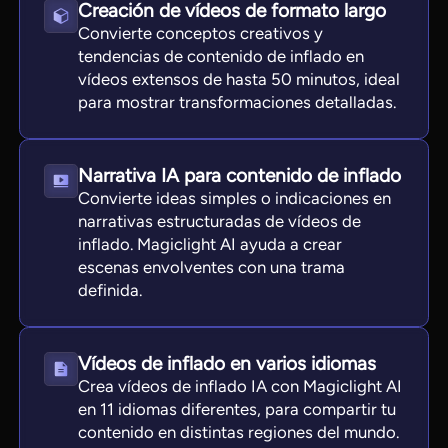
Creación de vídeos de formato largo
Convierte conceptos creativos y
tendencias de contenido de inflado en
vídeos extensos de hasta 50 minutos, ideal
para mostrar transformaciones detalladas.
Narrativa IA para contenido de inflado
Convierte ideas simples o indicaciones en
narrativas estructuradas de vídeos de
inflado. Magiclight AI ayuda a crear
escenas envolventes con una trama
definida.
Vídeos de inflado en varios idiomas
Crea vídeos de inflado IA con Magiclight AI
en 11 idiomas diferentes, para compartir tu
contenido en distintas regiones del mundo.