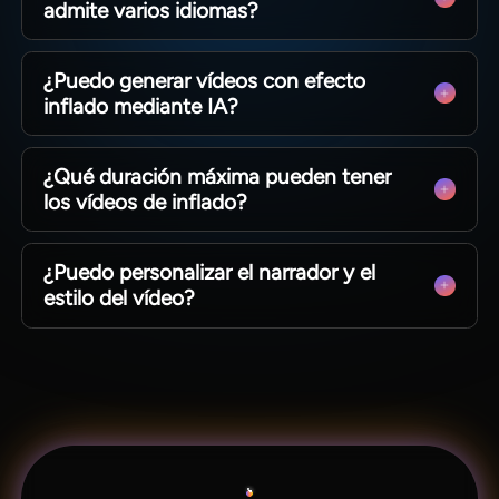
admite varios idiomas?
plataforma. Magiclight AI se encarga de la
escritura de guiones, generación de escenas y la
Magiclight AI ofrece soporte para 11 idiomas
producción completa del vídeo por ti.
¿Puedo generar vídeos con efecto
para crear contenido dirigido a audiencias
inflado mediante IA?
distintas, permitiéndote elaborar vídeos de
inflado para espectadores de múltiples regiones.
Podrás generar rápidamente vídeos divertidos
¿Qué duración máxima pueden tener
con personajes protagonistas. Solo tienes que
los vídeos de inflado?
introducir un guion textual y la plataforma lo
convertirá en un vídeo bien estructurado.
La duración del vídeo depende del flujo de
¿Puedo personalizar el narrador y el
trabajo que selecciones en la plataforma. Con
estilo del vídeo?
Magiclight AI puedes crear vídeos de hasta 50
minutos de duración.
Con Magiclight AI puedes crear y modificar los
personajes de tus vídeos. Este generador de
vídeos de inflado IA también permite añadir
voces en off para narraciones.