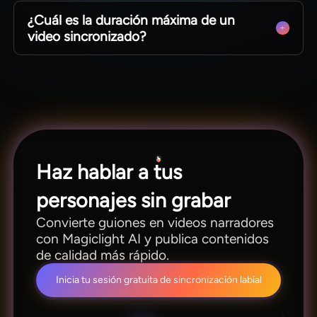
Soporta 11 idiomas con subtítulos y voces. Usa el
¿Cuál es la duración máxima de un
mismo personaje sin rehacer escenas para
video sincronizado?
distintas regiones.
Funciona para clips cortos y clases completas.
La duración máxima por proyecto es de 50
minutos.
Haz hablar a tus
personajes sin grabar
Convierte guiones en videos narradores
con Magiclight AI y publica contenidos
de calidad más rápido.
Inicia tu sesión gratuita de sincronización labial