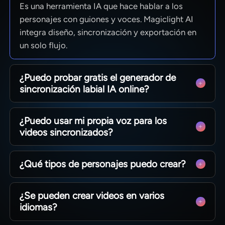
Es una herramienta IA que hace hablar a los
personajes con guiones y voces. Magiclight AI
integra diseño, sincronización y exportación en
un solo flujo.
¿Puedo probar gratis el generador de
sincronización labial IA online?
Prueba primero la versión gratuita. En la página
¿Puedo usar mi propia voz para los
de planes verás los límites, opciones de
videos sincronizados?
exportación y funciones de voz disponibles.
Sí, clona tu voz para mantener un tono uniforme
¿Qué tipos de personajes puedo crear?
en todos tus videos y evitar grabaciones
repetidas.
Diseña presentadores, mascotas, profesores o
¿Se pueden crear videos en varios
personajes de fantasía. La herramienta crea
idiomas?
figuras reutilizables para tus videos.