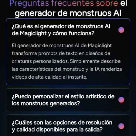
Preguntas frecuentes sobre
el
generador de monstruos AI
¿Qué es el generador de monstruos AI
de Magiclight y cómo funciona?
El generador de monstruos AI de Magiclight
transforma prompts de texto en diseños de
criaturas personalizados. Simplemente describe
las características del monstruo y la IA renderiza
videos de alta calidad al instante.
¿Puedo personalizar el estilo artístico de
los monstruos generados?
Los usuarios pueden elegir entre más de 20
¿Cuáles son las opciones de resolución
opciones, incluyendo fantasía oscura, dibujos
y calidad disponibles para la salida?
animados, anime, Pixar y estilo realista.