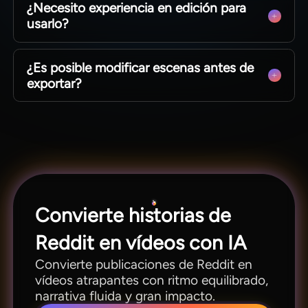
¿Necesito experiencia en edición para
extensos, usa el mismo flujo de trabajo para
usarlo?
todas las necesidades de tu canal.
No hace falta. MagicLight AI está diseñado para
¿Es posible modificar escenas antes de
crear desde una frase, guion o idea sin
exportar?
conocimientos avanzados de edición.
Sí, MagicLight.AI permite revisar guiones
gráficos, modificar indicaciones, pulir escenas y
ajustar el ritmo antes de la exportación final.
Convierte historias de
Reddit en vídeos con IA
Convierte publicaciones de Reddit en
vídeos atrapantes con ritmo equilibrado,
narrativa fluida y gran impacto.