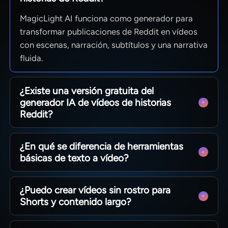
MagicLight AI funciona como generador para
transformar publicaciones de Reddit en vídeos
con escenas, narración, subtítulos y una narrativa
fluida.
¿Existe una versión gratuita del
generador IA de vídeos de historias
Reddit?
Sí, puedes probar MagicLight AI sin coste, para
¿En qué se diferencia de herramientas
testear tus ideas antes de empezar una
básicas de texto a vídeo?
producción más amplia.
MagicLight AI no solo genera imágenes
¿Puedo crear vídeos sin rostro para
aleatorias, también conecta escenas, regula el
Shorts y contenido largo?
ritmo y facilita el seguimiento de cada historia de
Reddit.
Sí, MagicLight AI admite clips cortos y vídeos