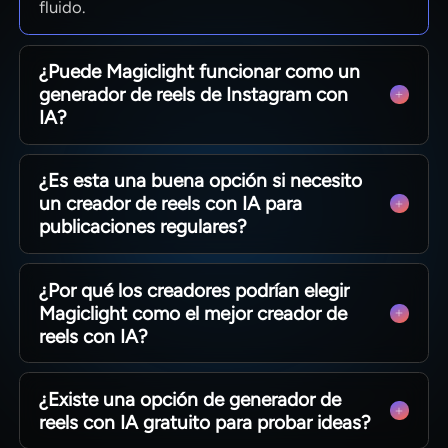
fluido.
¿Puede Magiclight funcionar como un
generador de reels de Instagram con
IA?
Sí. Magiclight AI admite flujos de trabajo aptos
¿Es esta una buena opción si necesito
para vertical, subtítulos, portadas y
un creador de reels con IA para
exportaciones pulidas, lo que lo hace útil como
publicaciones regulares?
un generador de reels de Instagram con IA para
contenido orientado a redes sociales.
Para creadores que publican con frecuencia,
¿Por qué los creadores podrían elegir
Magiclight AI funciona bien como un creador de
Magiclight como el mejor creador de
reels con IA al facilitar la construcción, el
reels con IA?
refinamiento y la preparación de múltiples videos
cortos de manera más eficiente.
Su flujo de trabajo más amplio incluye edición de
¿Existe una opción de generador de
guion gráfico, continuidad de personajes,
reels con IA gratuito para probar ideas?
controles visuales y múltiples rutas de creación,