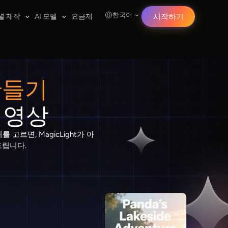
한국어
별 제작
AI 모델
요금제
시작하기
만들기
 영상
르면, MagicLight가 아
드립니다.