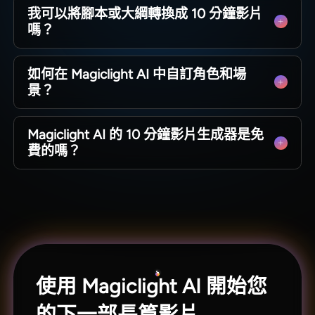
我可以將腳本或大綱轉換成 10 分鐘影片
該工具會處理結構、場景、字幕和時間安排，因
嗎？
此您無需專業剪輯技能也能製作出 10 分鐘的影
片。
您可以將大綱或腳本貼入 Magiclight AI，讓它構
如何在 Magiclight AI 中自訂角色和場
建場景。生成器會將您的素材組織成一個連貫、
景？
節奏得當的 10 分鐘影片。
在 Magiclight AI 中，角色和場景都可以透過
Magiclight AI 的 10 分鐘影片生成器是免
Nano 進行調整。使用分鏡腳本編輯器，可以輕鬆
費的嗎？
更改任何場景的服裝、表情和背景。
Magiclight AI 中的 10 分鐘 AI 影片生成器在註冊
時是免費的。用戶在選擇付費方案前，會獲得足
夠的點數來探索和製作引人入勝的影片。
使用 Magiclight AI 開始您
的下一部長篇影片