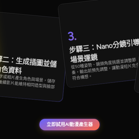
3.
：Nan
鏡
步
驟
二
：
生
成
插
圖
並
儲
角
色
資
從50種姿勢、鏡頭角度挑選並調整節
奏，輸出前預先調整，讓動漫短片完
存
料
符合構想。
立即試用AI動漫產生器