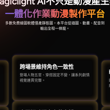
agiclight AI不只是動漫產
一體化作業動漫製作平台
多數免費繪圖軟體僅產靜態圖，本平台從插圖、動畫、配音到
輸出全程一條龍。
跨場景維持角色一致性
登場人物五官、穿搭固定不變，讓系列劇情
生
視覺連貫完整。