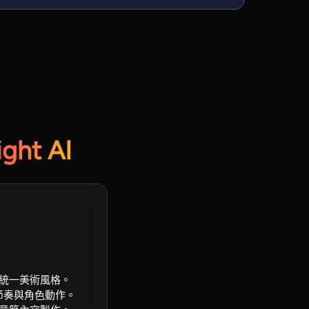
ight AI
統一美術風格。
節奏與角色動作。