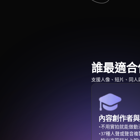
誰最適合
支援人像、短片、同人
內容創作者與
不用實拍就能做動
37種人聲或聲音