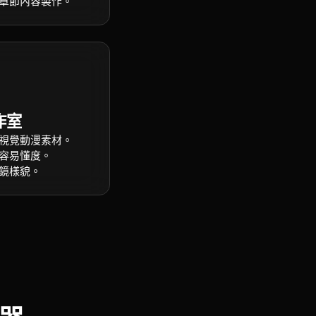
章節內容製作。
作室
視覺動漫素材。
容易懂度。
鏡樣貌。