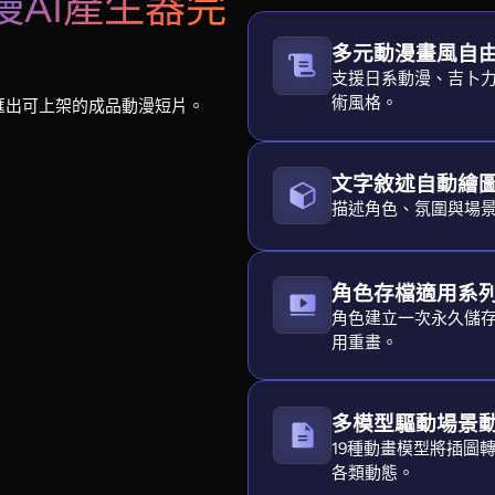
漫AI產生器完
多元動漫畫風自
支援日系動漫、吉卜力
術風格。
匯出可上架的成品動漫短片。
文字敘述自動繪
描述角色、氛圍與場景
角色存檔適用系
角色建立一次永久儲
用重畫。
多模型驅動場景
19種動畫模型將插圖
各類動態。