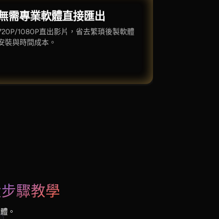
無需專業軟體直接匯出
720P/1080P直出影片，省去繁瑣後製軟體
安裝與時間成本。
步驟教學
軟體。