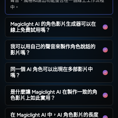
聲音、風格和匯出功能整合在一個線上工作流程
中。
Magiclight AI 的角色影片生成器可以在
線上免費試用嗎？
在線上選擇付費方案前，您可以先探索這款免費
我可以用自己的聲音來製作角色說話的
的 AI 角色影片生成器工作流程。請查看
影片嗎？
Magiclight AI 的方案，了解當前的使用上限、匯
出次數和可用的角色工具。
當然可以，AI 角色說話影片生成器能讓您的角色
同一個 AI 角色可以出現在多部影片中
清晰地傳達旁白。有了 Magiclight AI，聲音和複
嗎？
製的音訊都能順暢地與每個場景連結。
已儲存的角色在新的線上影片中，會保持相同的
是什麼讓 Magiclight AI 在製作一致的角
臉孔、服裝和風格。在 Magiclight AI 中，這種一
色影片上如此實用？
致性為創作者減少了在不同工作階段和行銷活動
之間的重複構建。
一款出色的一致性角色 AI 影片生成器，應該要能
在 Magiclight AI 中，AI 角色影片的長度
完全避免場景之間的視覺偏差。Magiclight AI 會