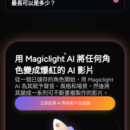
最長可以是多少？
儲存角色的身份、聲音和風格，以便長期進行重
複的製作。
「角色影音部落格」工作流程每次接受最多 500
字的主題輸入，之後由您的故事決定長度。至於
更長的影片，Magiclight AI 的故事工作流程每次
最長可達 50 分鐘。
用 Magiclight AI 將任何角
色變成爆紅的 AI 影片
從一個已儲存的角色開始，用 Magiclight
AI 為其賦予聲音、風格和場景，然後將
其變成一系列可不斷重複製作的影片。
立即試用 AI 角色影片生成器