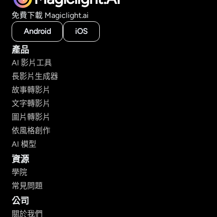
免費下載 Magiclight.ai
Android
iOS
產品
AI 影片工具
長影片生成器
故事轉影片
文字轉影片
圖片轉影片
依風格創作
AI 模型
資源
學院
常見問題
公司
關於我們