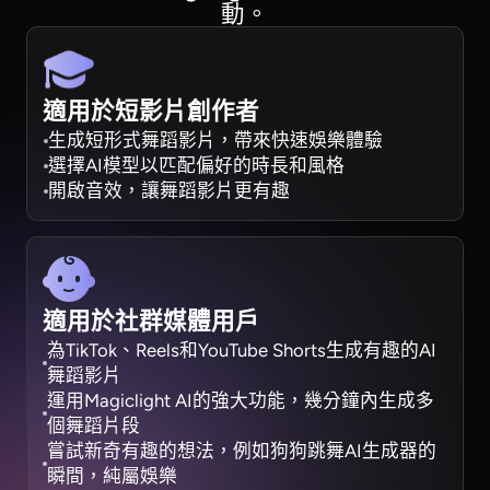
動。
適用於短影片創作者
生成短形式舞蹈影片，帶來快速娛樂體驗
選擇AI模型以匹配偏好的時長和風格
開啟音效，讓舞蹈影片更有趣
適用於社群媒體用戶
為TikTok、Reels和YouTube Shorts生成有趣的AI
舞蹈影片
運用Magiclight AI的強大功能，幾分鐘內生成多
個舞蹈片段
嘗試新奇有趣的想法，例如狗狗跳舞AI生成器的
瞬間，純屬娛樂