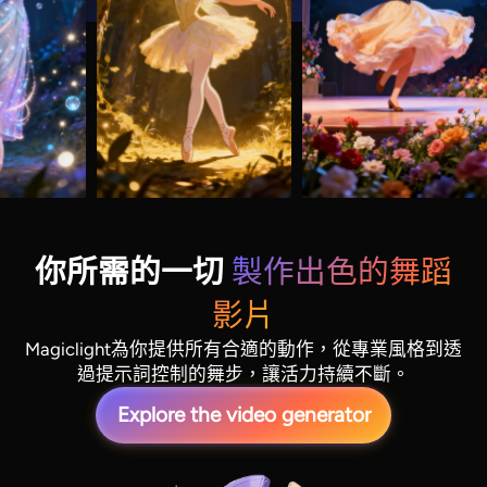
你所需的一切
製作出色的舞蹈
影片
Magiclight為你提供所有合適的動作，從專業風格到透
過提示詞控制的舞步，讓活力持續不斷。
Explore the video generator