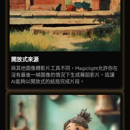
開放式來源
與其他圖像轉影片工具不同，Magiclight允許你在
沒有最後一幀圖像的情況下生成舞蹈影片。這讓
AI能夠以開放式的結局完成片段。