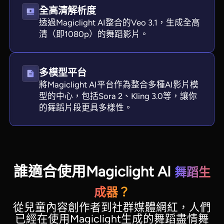
全高清解析度
透過Magiclight AI整合的Veo 3.1，生成全高
清（即1080p）的舞蹈影片。
多模型平台
將Magiclight AI平台作為整合多種AI影片模
型的中心，包括Sora 2、Kling 3.0等，讓你
的舞蹈片段更具多樣性。
誰適合使用Magiclight AI
舞蹈生
成器？
從兒童內容創作者到社群媒體網紅，人們
已經在使用Magiclight生成的舞蹈盡情舞