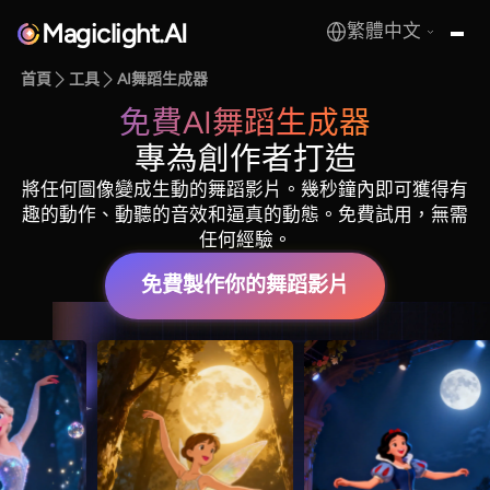
Magiclight.AI
繁體中文
MagicLight.AI
首頁
工具
AI舞蹈生成器
免費AI舞蹈生成器
專為創作者打造
將任何圖像變成生動的舞蹈影片。幾秒鐘內即可獲得有
趣的動作、動聽的音效和逼真的動態。免費試用，無需
任何經驗。
免費製作你的舞蹈影片