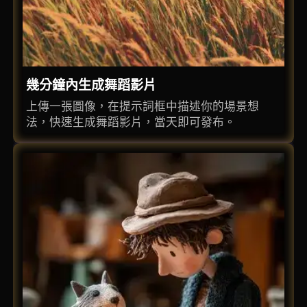
幾分鐘內生成舞蹈影片
上傳一張圖像，在提示詞框中描述你的場景想
法，快速生成舞蹈影片，當天即可發布。