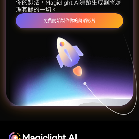
你的想法，Magiclight AI舞蹈生成器將處
理其餘的一切。
免費開始製作你的舞蹈影片
Magiclight.AI