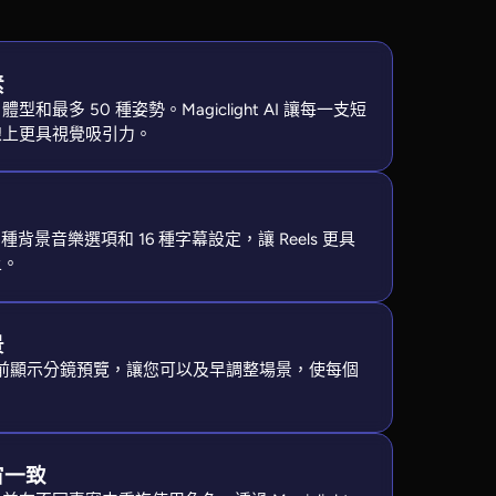
素
和最多 50 種姿勢。Magiclight AI 讓每一支短
線上更具視覺吸引力。
供 40 種背景音樂選項和 16 種字幕設定，讓 Reels 更具
上。
景
I 在渲染前顯示分鏡預覽，讓您可以及早調整場景，使每個
宙一致