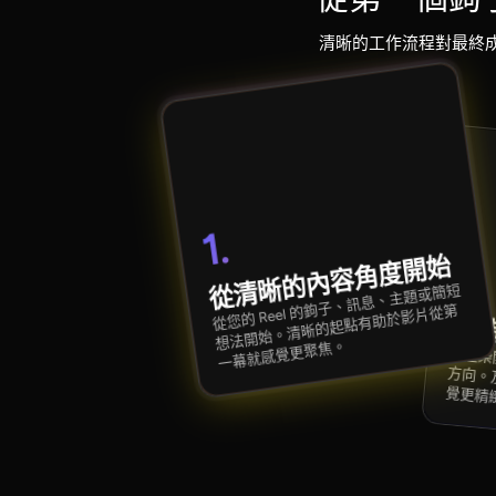
清晰的工作流程對最終成果
1.
從清晰的內容角度開始
2.
從您的 Reel 的鉤子、訊息、主題或簡短
想法開始。清晰的起點有助於影片從第
塑
一幕就感覺更聚焦。
在渲染開始前，選擇風格、角色和場景方