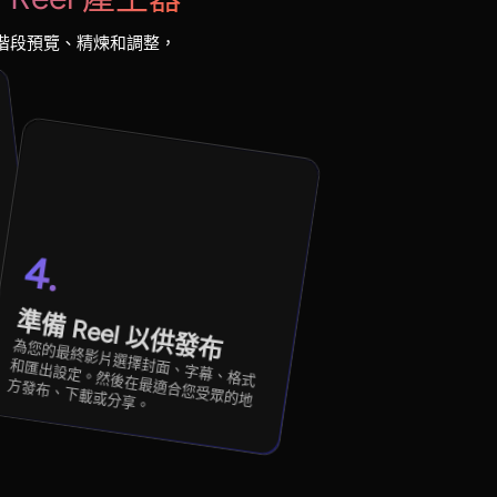
每個階段預覽、精煉和調整，
4.
清
準備 Reel 以供發布
為您的最終影片選擇封面、字幕、格式
和匯出設定。然後在最適合您受眾的地
方發布、下載或分享。