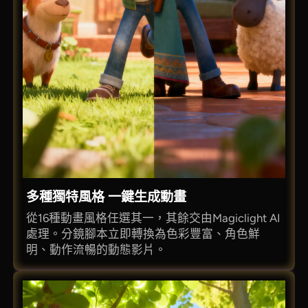
多種獨特風格 一鍵生成動畫
從16種動畫風格任選其一，其餘交由Magiclight AI
處理。分鏡腳本立即轉換為色彩豐富、角色鮮
明、動作流暢的動態影片。