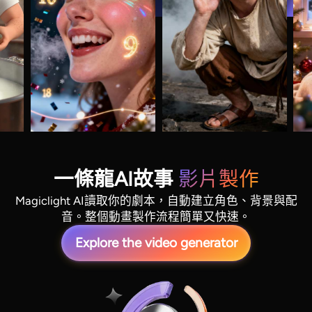
一條龍AI故事
影片製作
Magiclight AI讀取你的劇本，自動建立角色、背景與配
音。整個動畫製作流程簡單又快速。
Explore the video generator