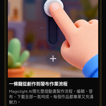
一條龍從創作到發布作業流程
Magiclight AI簡化整個動畫製作流程，編輯、發
布、下載全部一氣呵成。每個作品都專業又充滿
魅力。