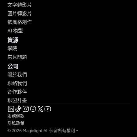
文字轉影片
圖片轉影片
依風格創作
AI 模型
資源
學院
常見問題
公司
關於我們
聯絡我們
合作夥伴
聯盟計畫
服務條款
隱私政策
© 2026 Magiclight.AI. 保留所有權利。