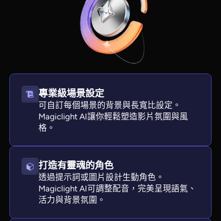
專業級場景設定
可自訂每個場景的背景與長寬比設定。
Magiclight AI讓你輕鬆塑造影片氛圍與風
格。
View all tools
打造有靈魂的角色
透過提示詞或圖片設計生動角色。
Magiclight AI可調整配音，完美呈現語氣、
活力與背景氛圍。