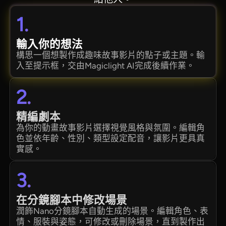
1.
輸入你的想法
構思一個想製作成趣味故事影片的點子或主題。輸
入至提示框，交由Magiclight AI完成後續作業。
2.
精編劇本
為你的動畫故事影片選擇視覺風格與氛圍。編輯角
色並依年齡、性別、類型設定配音，讓影片更具真
實感。
3.
在分鏡腳本中修改場景
潤飾Nano分鏡腳本自動生成的場景。編輯角色、表
情、服裝與姿態，可修改或刪除場景，直到製作出