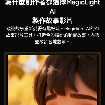
為什麼創作者都選擇MagicLight
AI
製作故事影片
讓說故事重新變得有趣好玩。Magiclight AI的AI
故事影片工具，打造色彩繽紛的動畫故事，娛樂
並啟發各地觀眾。