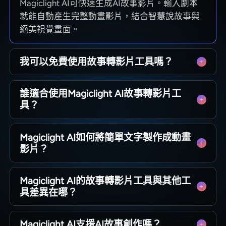
Magiclight AI可快速生成AI故事影片。輸入劇本
就能自動產生完整動畫影片，結合智慧說故事與
絕美視覺畫面。
我可以免費使用故事轉影片工具嗎？
可以。Magiclight AI免費提供故事轉影片AI工
誰適合使用Magiclight AI故事轉影片工
具，讓使用者體驗所有功能與工具。無需任何費
具？
用，即可開始製作精美畫面與精彩故事。
所有使用者皆可使用，特別適合教育工作者、內
Magiclight AI如何將簡單文字製作成動畫
容創作者與家長。可輕鬆創作趣味、教育或宣傳
影片？
類影片，充滿創意。
Magiclight AI強大的AI模型會讀取你的劇本，自
Magiclight AI的故事轉影片工具與其他工
動建立角色、背景與配音。整個動畫製作流程簡
具差異在哪？
單又快速。
此AI模型搭載進階動畫技術，能理解情緒、表情
Magiclight AI支援AI故事創作嗎？
與節奏。Magiclight AI打造的故事更有沉浸感，