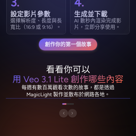
3.
4.
設定影片參數
生成並下載
選擇解析度、長度與長
AI 數秒內渲染完成影
寬比（16:9 或 9:16）。
片，立即分享使用。
創作你的第一個故事
看看你可以
用 Veo 3.1 Lite 創作哪些內容
NebulaDrifter
PixelRonin
每週有數百萬觀看次數的故事，都是透過
Lio "Spark" Vance
Momo The Moshroom
MagicLight 製作並散布於網路各地。