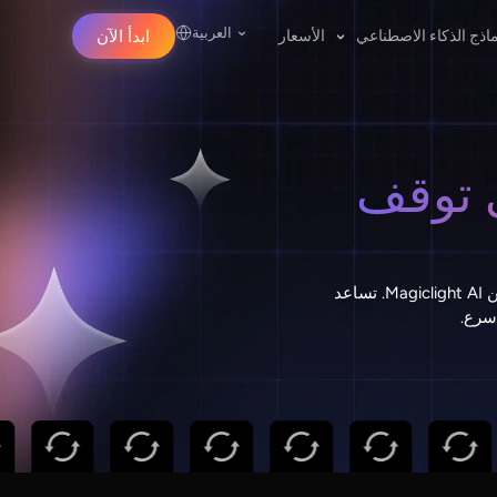
العربية
اذج الذكاء الاصطناعي
الأسعار
ابدأ الآن
ي توقف
أنشئ العروض الترويجية والتحديثات والمنشورات ذات العلامة التجارية باستخدام أداة فيديو تويتر من Magiclight AI. تساعد
سرع.