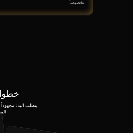
تخصيصاً.
خطوات است
الم