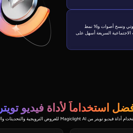
يمنح Magiclight AI المستخدمين 37 تعليق صوتي ونسخ أصوات و16 نمط
 الاجتماعية السريعة أسهل على
فضل استخداماً لأداة فيديو تويتر
يمكن للمستخدمين إنشاء منشورات اجتماعية مصقولة باستخدام أداة فيديو