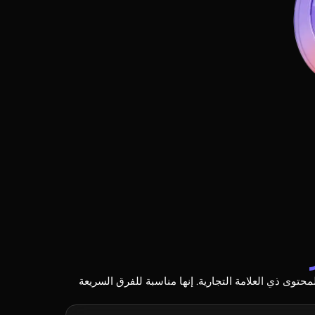
 تويتر من Magiclight AI للعروض الترويجية والتحديثات والمحتوى ذي العلامة التجارية. إنها مناسبة للفرق السريعة