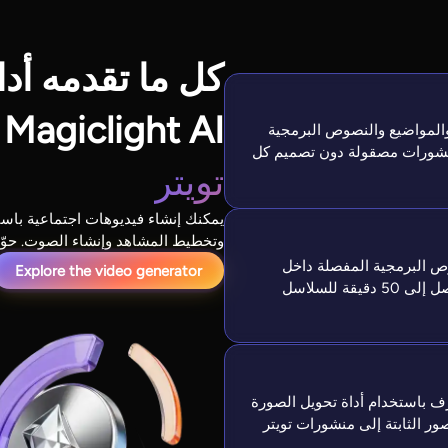
كل ما تقدمه أدا
Magiclight AI
M لتحويل الأفكار والمواضيع والنصوص البرمجية
نشورات مصقولة دون تصميم كل
تويتر
وتخطيط المشاهد وإنشاء الصوت. حوّل
 البرمجية المفصلة داخل
Explore the video generator
Magiclight AI، مع 12000 حرف ومدة إنتاج تصل إلى 50 دقيقة للسلاسل
ميل صورة وإعداد نصي بطول 1500 حرف باستخدام أداة تحويل الصورة
Magiclig في تحويل الصور الثابتة إلى منشورات تويتر