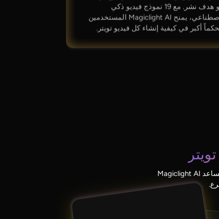
أو هدف نشر. مع 19 نموذج فيديو ذكي
اصطناعي، يمنح Magiclight AI المستخدمين
حكماً أكبر في كيفية إنشاء كل فيديو تويتر.
تويتر
يتطلب البدء مجهوداً أقل عندما يبقى سير العمل واضحاً من البداية. باستخدام أداة فيديو تويتر، يساعد Magiclight AI
ع.