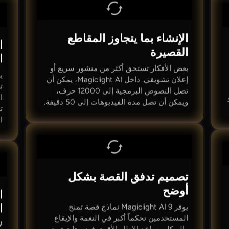
الإنشاء بما يتجاوز المقاطع
ا
القصيرة
ا
بعض الأفكار تستحق أكثر من منشور سريع أو
إعلان تشويقي. داخل Magiclight AI، يمكن أن
ت
تصل النصوص البرمجية إلى 12000 حرف،
ا
ويمكن أن تصل مدة الفيديوهات إلى 50 دقيقة.
ت
ا
تصميم تدفق القصة بشكل
أوضح
ا
ا
يوفر Magiclight AI 9 نماذج قصة تمنح
المستخدمين تحكماً أكبر في النغمة والإيقاع
ل