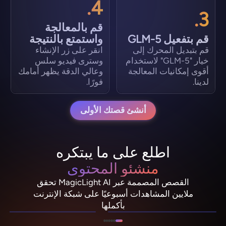
4.
3.
قم بالمعالجة
قم بتفعيل GLM-5
واستمتع بالنتيجة
قم بتبديل المحرك إلى
انقر على زر الإنشاء
خيار "GLM-5" لاستخدام
وسترى فيديو سلس
أقوى إمكانيات المعالجة
وعالي الدقة يظهر أمامك
لدينا.
فورًا.
أنشئ قصتك الأولى
اطلع على ما يبتكره
منشئو المحتوى
القصص المصممة عبر MagicLight AI تحقق
PixelRonin
NebulaDrifter
ملايين المشاهدات أسبوعيًا على شبكة الإنترنت
ليو «سبارك» فانس
مومو ذا موشروم
بأكملها