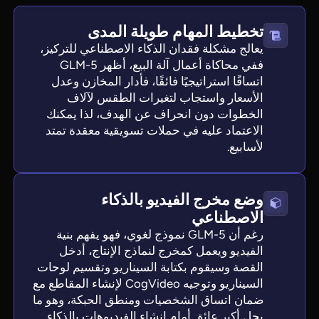
تخطيط المهام طويلة المدى
يعالج مشكلة فقدان الذكاء الاصطناعي للتركيز،
ففي محاكاة أعمال آلة البيع، أظهر GLM-5
اتساقًا استراتيجيًا فائقًا، فأدار المخازن وعدل
الأسعار واستجاب لتغيرات الطقس لآلاف
الخطوات دون انحراف عن الهدف، لذا يمكنك
الاعتماد عليه في حملات تسويقية معقدة تمتد
لأسابيع.
وضع مخرج الفيديو بالذكاء
الاصطناعي
رغم أن GLM-5 نموذج لغوي، فهو يفهم بنية
الفيديو ويعمل كمخرج لنماذج الإنتاج، أدخل
القصة وسيقوم بكتابة السيناريو وتقسيم لوحات
السيناريو وتوجيه CogVideo لإنشاء المقاطع مع
ضمان اتساق الشخصيات ومنطق الحبكة، وهو ما
يحل أكبر عائق أمام إنشاء الفيديوهات بالذكاء