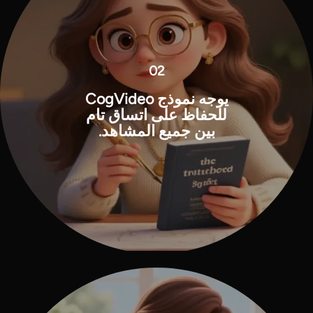
02
يوجه نموذج CogVideo
للحفاظ على اتساق تام
بين جميع المشاهد.