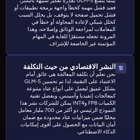
بينما يتمتع GLM-5 بقدرة تفكير شبيهة بالبشر،
فعند فشل مهمة كخطأ واجهة برمجة تطبيقات أو
فشل تحميل صفحة لا يتوقف، بل يحلل السبب
كخلل شبكي لإعادة المحاولة أو خطأ في
المعاملات لمراجعة الوثائق وإصلاحه، وهذا
المرونة تجعله مستقرًا للغاية في المهام
المؤتمتة غير الخاضعة للإشراف.
النشر الاقتصادي من حيث التكلفة
نحن نعلم أن تكلفة المعالجة هي عائق أمام
الاعتماد على التقنية، لذا تم تحسين GLM-5
بشكل عميق ليعمل على أنواع عتاد متنوعة
كمعالجات إنفيديا وأسينس، وبفضل تقنية
الكميات FP8 وINT4 يمكن للشركات نشر هذا
النموذج الرئيسي ذو أكثر من 700 مليار معامل
محليًا ضمن ميزانيات عتاد محدودة مع ضمان
أمان البيانات مع الحصول على أقوى إمكانيات
الذكاء الاصطناعي.