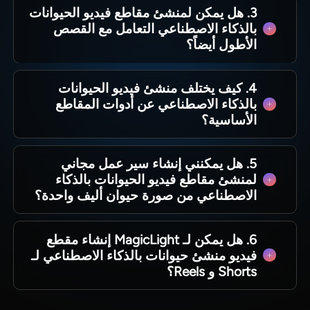
3. هل يمكن لمنشئ مقاطع فيديو الحيوانات
الحاجة إلى بطاقة ائتمان، مما يجعل الاختبار المبكر
بالذكاء الاصطناعي التعامل مع القصص
أسهل للمبدعين الجدد.
الأطول أيضاً؟
نعم. يدعم MagicLight Al المقاطع السريعة ومقاطع
4. كيف يختلف منشئ فيديو الحيوانات
فيديو القصص الأطول، مع ذكر بعض الصفحات دعماً
بالذكاء الاصطناعي عن أدوات المقاطع
لمقاطع فيديو تصل إلى 50 دقيقة، اعتماداً على سير
الأساسية؟
العمل.
يقوم MagicLight Al بأكثر من مجرد التقاط لقطة
5. هل يمكنني إنشاء سير عمل مجاني
واحدة منفصلة. فهو يبني القصص مشهداً تلو الآخر
لمنشئ مقاطع فيديو الحيوانات بالذكاء
باستخدام لوحات قصصية قابلة للتحرير وأصوات
الاصطناعي من صورة حيوان أليف واحدة؟
واستمرارية بصرية أكثر سلاسة.
نعم. يمكن لأداة تحويل الصورة إلى فيديو من
6. هل يمكن لـ MagicLight إنشاء مقطع
MagicLight AI تحويل صورة واحدة إلى مقطع
فيديو منشئ حيوانات بالذكاء الاصطناعي لـ
متحرك، ثم مساعدتك في إنهائه بالصوت والتسميات
Shorts و Reels؟
التوضيحية وأدوات التصدير.
نعم. يدعم MagicLight Al المقاطع الجاهزة للقصص