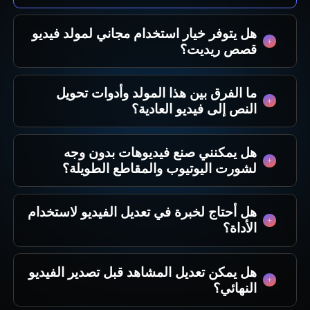
هل يتوفر خيار استخدام مجاني لمولد فيديو
قصص ريديت؟
نعم، يوفر MagicLight AI تجربة مجانية، ليقوم صناع
ما الفرق بين هذا المولد وأدوات تحويل
المحتوى بتجربة أفكار قصص ريديت قبل البدء بمشاريع
النص إلى فيديو العادية؟
إنتاج واسعة النطاق.
لا يقتصر MagicLight AI على توليد صور عشوائية، بل
هل يمكنني صنع فيديوهات بدون وجه
يقوم بربط المشاهد وتنظيم الإيقاع لتسهيل متابعة كل
لشورت اليوتيوب والمقاطع الطويلة؟
قصة من ريديت.
نعم، يدعم MagicLight AI المقاطع القصيرة
هل أحتاج لخبرة في تعديل الفيديو لاستخدام
والتنسيقات الطويلة، ويمكنك استخدام نفس نظام
الأداة؟
العمل لجميع متطلبات قناتك المتنوعة.
لا تحتاج، يسهل MagicLight AI البدء من جملة أو
هل يمكن تعديل المشاهد قبل تصدير الفيديو
سيناريو أو فكرة قصصية دون الحاجة لخبرة كبيرة في
النهائي؟
عمليات التعديل.