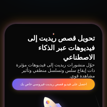
نعم، يتيح MagicLight.AI معاينة لوحات القصة وتعديل
الأوامر وتنقيح المشاهد وضبط الإيقاع قبل إجراء
التصدير النهائي للملف.
تحويل قصص ريديت إلى
فيديوهات عبر الذكاء
الاصطناعي
حوّل منشورات ريديت إلى فيديوهات مؤثرة
ذات إيقاع سلس وتسلسل منطقي وتأثير
مشاهدة قوي.
احصل على فيديو قصص ريديت فيروسي خاص بك