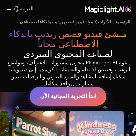
Magiclight.AI
العربية
الرئيسية
الأدوات
مولد فيديو قصص ريديت بالذكاء الاصطناعي
منشئ فيديو قصص ريديت بالذكاء
الاصطناعي مجاناً
لصناعة المحتوى السردي
يقوم MagicLight AI بتحويل منشورات الاعتراف، ومواضيع
الرعب، وقصص الانتقام والتعليقات الكوميدية إلى فيديوهات،
يمكنك إضافة المشاهد والسرد الصوتي والترجمات ضمن
مسار عمل واحد متكامل.
ابدأ التجربة المجانية الآن