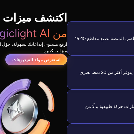
اكتشف ميزات 
من Magiclight AI
ارفع لوحتك، أضف حركة وألوان، واستبدل العناصر، المنصة تصنع مقاطع 10-15
ارفع مستوى إبداعاتك بسهولة، حوّل ال
ميزانية كبيرة.
استعرض مولد الفيديوهات
حوّل لوحات الألوان المائية إلى رسوم بيكسار، يتوفر أكثر من 20 نمط بصري
إنشاء مسارات حركة طبيعية بدلًا من