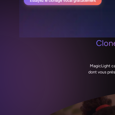
Essayez le clonage vocal gratuitement
Clone
MagicLight ca
dont vous prés