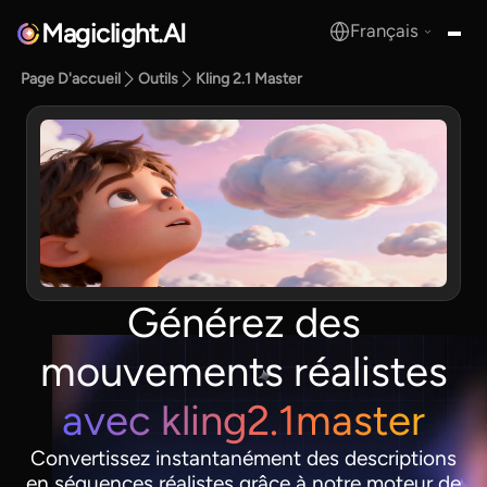
Magiclight.AI
Français
MagicLight.AI
Page D'accueil
Outils
Kling 2.1 Master
Générez des
mouvements réalistes
avec kling2.1master
Convertissez instantanément des descriptions
en séquences réalistes grâce à notre moteur de