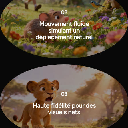
02
Mouvement fluide
simulant un
déplacement naturel
03
Haute fidélité pour des
visuels nets