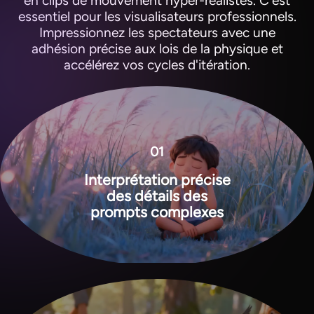
en clips de mouvement hyper-réalistes. C'est
essentiel pour les visualisateurs professionnels.
Impressionnez les spectateurs avec une
adhésion précise aux lois de la physique et
accélérez vos cycles d'itération.
01
Interprétation précise
des détails des
View all tools
prompts complexes