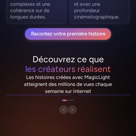
complexes et une
et avec une
cohérence sur de
profondeur
longues durées.
cinématographique.
Racontez votre première histoire
Découvrez ce que
les créateurs réalisent
Les histoires créées avec MagicLight
NebulaDrifter
PixelRonin
atteignent des millions de vues chaque
Lio "Spark" Vance
Momo The Moshroom
semaine sur Internet