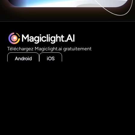
Magiclight.AI
Téléchargez Magiclight.ai gratuitement
Android
iOS
Produit
Outils vidéo IA
Générateur de longues vidéos
Histoire en vidéo
Texte en vidéo
Image en vidéo
Créer par style
Modèles IA