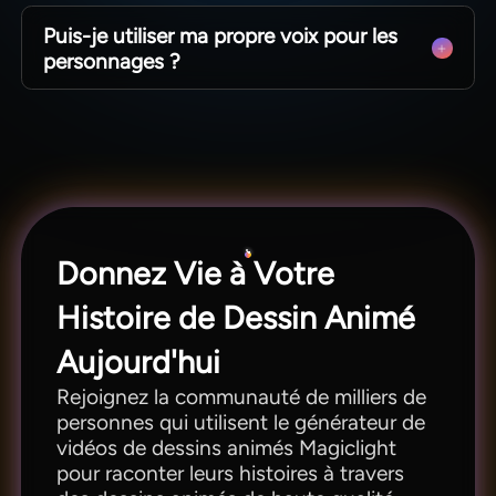
Magiclight AI en a beaucoup ! Vous pouvez
dessins animés.
Puis-je utiliser ma propre voix pour les
choisir des styles 3D qui ressemblent à Pixar, des
personnages ?
styles anime comme Ghibli, ou même des styles
qui ressemblent à un livre d'images dessiné à la
Oui. Vous pouvez choisir parmi la liste de voix ou
main.
enregistrer la vôtre. Magiclight AI fera ensuite
parler les personnages avec cette voix exacte
tout au long du film.
Donnez Vie à Votre
Histoire de Dessin Animé
Aujourd'hui
Rejoignez la communauté de milliers de
personnes qui utilisent le générateur de
vidéos de dessins animés Magiclight
pour raconter leurs histoires à travers