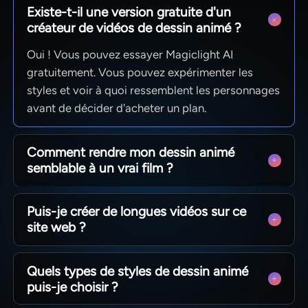
Existe-t-il une version gratuite d'un
créateur de vidéos de dessin animé ?
Oui ! Vous pouvez essayer Magiclight AI
gratuitement. Vous pouvez expérimenter les
styles et voir à quoi ressemblent les personnages
avant de décider d'acheter un plan.
Comment rendre mon dessin animé
semblable à un vrai film ?
Utilisez les paramètres Nano de Magiclight AI.
Puis-je créer de longues vidéos sur ce
Cela vous permet de choisir exactement
site web ?
comment les personnages se tiennent et quelles
expressions faciales ils ont, rendant l'histoire plus
Oui. Vous pouvez utiliser des scripts très longs
réelle et émotionnelle.
Quels types de styles de dessin animé
(jusqu'à 12 000 mots), et Magiclight AI peut
puis-je choisir ?
créer des vidéos d'une durée allant jusqu'à 50
minutes. C'est idéal pour créer toute une série de