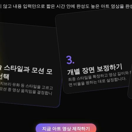
 않고 내용 입력만으로 짧은 시간 안에 완성도 높은 아트 영상을 완
3.
예
술
스
타
일
과
모
션
모
선
개별 장면 보정하기
최종 스타일을 확정하고 영상 길이와 
델
택
면 비율을 원하는 대로 설정합니다.
지금 아트 영상 제작하기