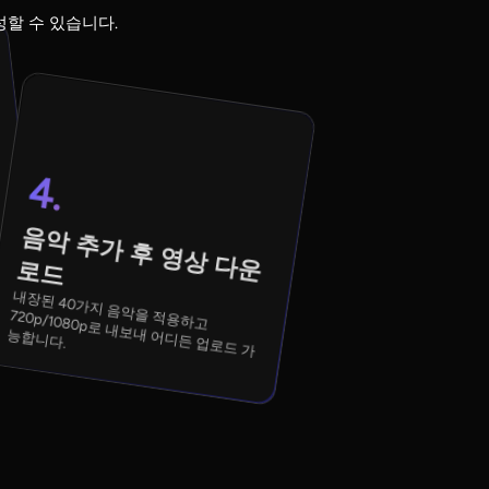
성할 수 있습니다.
4.
음
악
추
가
후
영
상
다
운로
드
화
내장된 40가지 음악을 적용하고
720p/1080p로 내보내 어디든 업로드 가
능합니다.