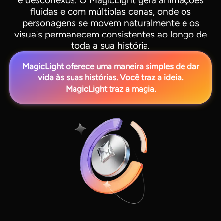
e desconexos. O MagicLight gera animações
fluidas e com múltiplas cenas, onde os
personagens se movem naturalmente e os
visuais permanecem consistentes ao longo de
toda a sua história.
MagicLight oferece uma maneira simples de dar
vida às suas histórias. Você traz a ideia.
MagicLight traz a magia.
View all tools