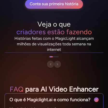
Conte sua primeira história
Veja o que
criadores estão fazendo
Histórias feitas com o MagicLight alcançam
NebulaDrifter
PixelRonin
milhões de visualizações toda semana na
Lio "Spark" Vance
Momo The Moshroom
internet
FAQ
para AI Video Enhancer
O que é Magiclight.ai e como funciona?