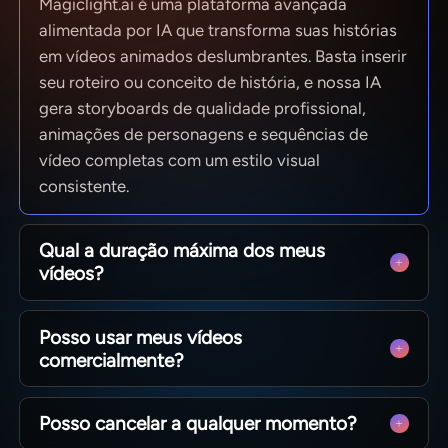
Magiclight.ai é uma plataforma avançada
alimentada por IA que transforma suas histórias
em vídeos animados deslumbrantes. Basta inserir
seu roteiro ou conceito de história, e nossa IA
gera storyboards de qualidade profissional,
animações de personagens e sequências de
vídeo completas com um estilo visual
consistente.
Qual a duração máxima dos meus
vídeos?
Desde clipes rápidos para redes sociais até
Posso usar meus vídeos
episódios completos de 50 minutos. O
comercialmente?
MagicLight é otimizado para narrativas longas,
mantendo a consistência dos personagens entre
Sim! Você é dono de 100% do conteúdo que cria.
as cenas, para que você possa produzir
Posso cancelar a qualquer momento?
Seja monetizando um canal no YouTube,
narrativas completas sem limites técnicos.