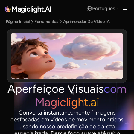
Magiclight.AI
Português
MagicLight.AI
Página Inicial
Ferramentas
Aprimorador De Vídeo IA
Aperfeiçoe Visuais
com
Magiclight.ai
Converta instantaneamente filmagens
desfocadas em vídeos de movimento nítidos
usando nosso predefinição de clareza
especializada. Desde foco suave até ruído