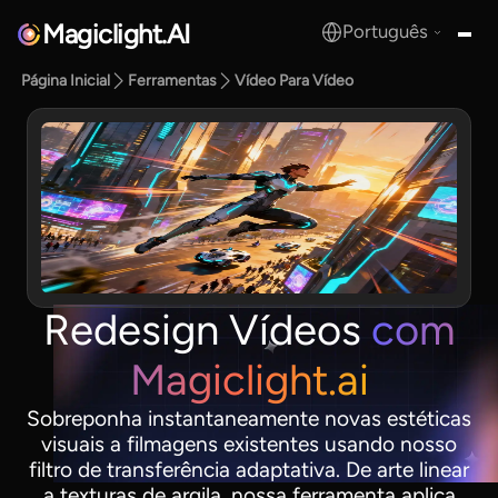
Magiclight.AI
Português
MagicLight.AI
Página Inicial
Ferramentas
Vídeo Para Vídeo
Redesign Vídeos
com
Magiclight.ai
Sobreponha instantaneamente novas estéticas
visuais a filmagens existentes usando nosso
filtro de transferência adaptativa. De arte linear
a texturas de argila, nossa ferramenta aplica