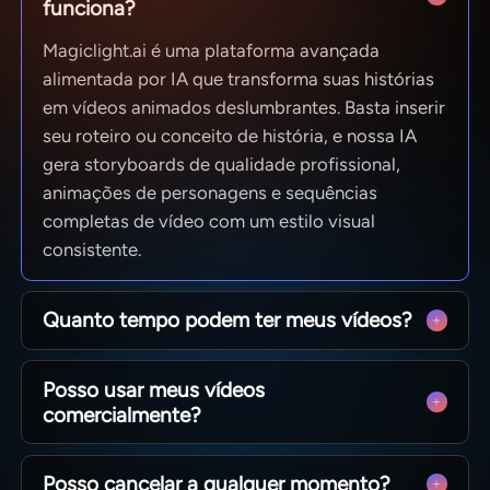
funciona?
Magiclight.ai é uma plataforma avançada
alimentada por IA que transforma suas histórias
em vídeos animados deslumbrantes. Basta inserir
seu roteiro ou conceito de história, e nossa IA
gera storyboards de qualidade profissional,
animações de personagens e sequências
completas de vídeo com um estilo visual
consistente.
Quanto tempo podem ter meus vídeos?
Desde clipes rápidos para redes sociais até
Posso usar meus vídeos
episódios completos de 50 minutos. O
comercialmente?
MagicLight é otimizado para narrativas longas,
mantendo a consistência dos personagens entre
Sim! Você possui 100% do conteúdo que cria.
cenas, para que você possa produzir narrativas
Posso cancelar a qualquer momento?
Seja monetizando um canal do YouTube,