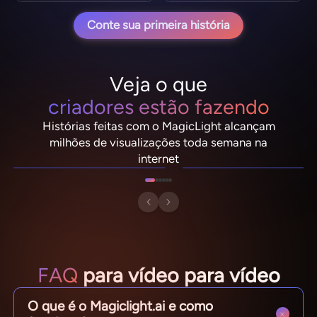
Conte sua primeira história
Veja o que
criadores estão fazendo
Histórias feitas com o MagicLight alcançam
NebulaDrifter
PixelRonin
milhões de visualizações toda semana na
Lio "Spark" Vance
Momo The Moshroom
internet
FAQ
para vídeo para vídeo
O que é o Magiclight.ai e como