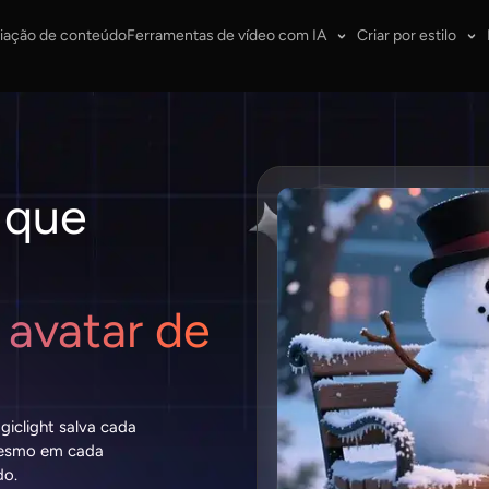
iação de conteúdo
Ferramentas de vídeo com IA
Criar por estilo
 que
 avatar de
giclight salva cada
mesmo em cada
do.