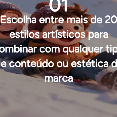
01
Escolha entre mais de 2
estilos artísticos para
ombinar com qualquer ti
e conteúdo ou estética 
marca