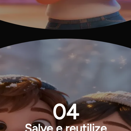
04
Salve e reutilize