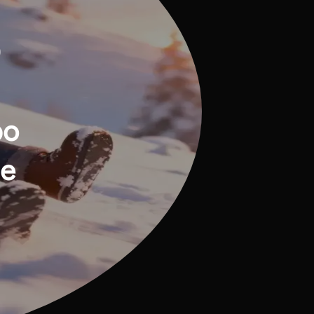
0
po
de