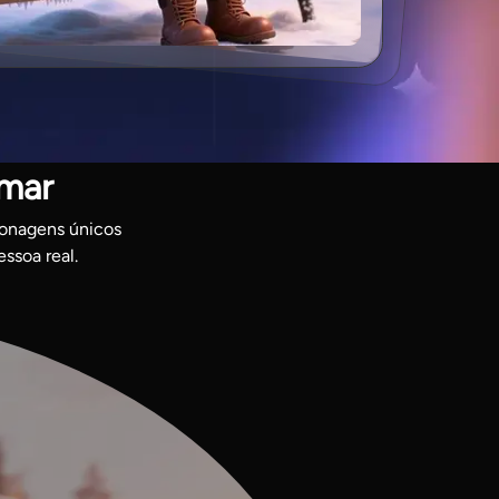
lmar
sonagens únicos
ssoa real.