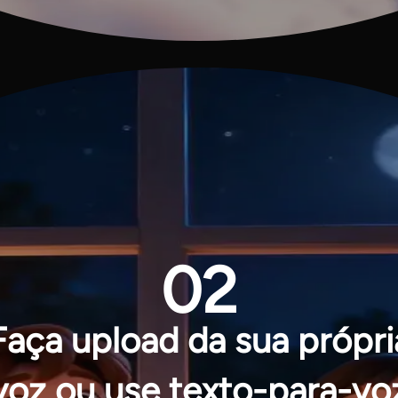
02
Faça upload da sua própri
voz ou use texto-para-vo