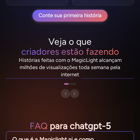
Conte sua primeira história
Veja o que
criadores estão fazendo
Histórias feitas com o MagicLight alcançam
NebulaDrifter
PixelRonin
milhões de visualizações toda semana pela
Lio "Spark" Vance
Momo The Moshroom
internet
FAQ
para chatgpt-5
O que é a Magiclight.ai e como