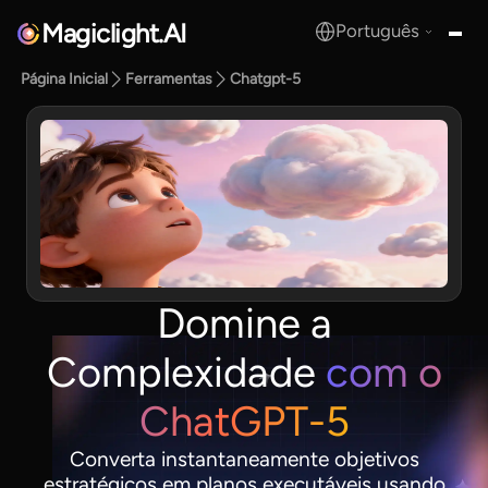
Magiclight.AI
Português
MagicLight.AI
Página Inicial
Ferramentas
Chatgpt-5
Domine a
Complexidade
com o
ChatGPT-5
Converta instantaneamente objetivos
estratégicos em planos executáveis usando