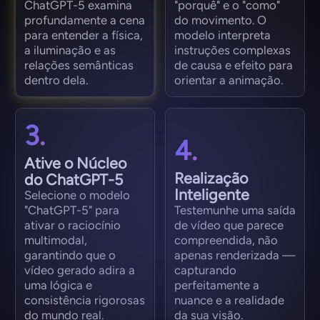
ChatGPT-5 examina
"porquê" e o "como"
profundamente a cena
do movimento. O
para entender a física,
modelo interpreta
a iluminação e as
instruções complexas
relações semânticas
de causa e efeito para
dentro dela.
orientar a animação.
3.
4.
Ative o Núcleo
Realização
do ChatGPT-5
Inteligente
Selecione o modelo
"ChatGPT-5" para
Testemunhe uma saída
ativar o raciocínio
de vídeo que parece
multimodal,
compreendida, não
garantindo que o
apenas renderizada —
vídeo gerado adira a
capturando
uma lógica e
perfeitamente a
consistência rigorosas
nuance e a realidade
do mundo real.
da sua visão.