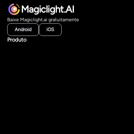
Magiclight.AI
Baixe Magiclight.ai gratuitamente
Android
iOS
Produto
Ferramentas de vídeo com IA
Gerador de vídeos longos
História para vídeo
Texto para vídeo
Imagem para vídeo
Criar por estilo
Modelos de IA
Recursos
Academia
FAQ
Empresa