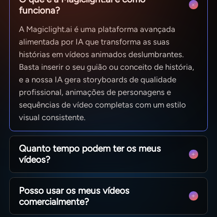
funciona?
A Magiclight.ai é uma plataforma avançada
alimentada por IA que transforma as suas
histórias em vídeos animados deslumbrantes.
Basta inserir o seu guião ou conceito de história,
e a nossa IA gera storyboards de qualidade
profissional, animações de personagens e
sequências de vídeo completas com um estilo
visual consistente.
Quanto tempo podem ter os meus
vídeos?
Desde clipes rápidos para redes sociais até
Posso usar os meus vídeos
episódios completos de 50 minutos. A
comercialmente?
MagicLight está otimizada para narrativas
longas, mantendo a consistência das