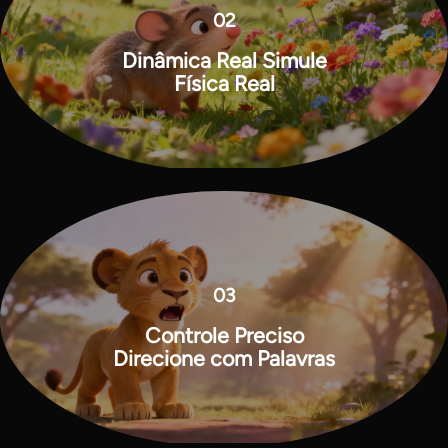
02
Dinâmica Real Simule
Física Real
03
Controle Preciso
Direcione com Palavras