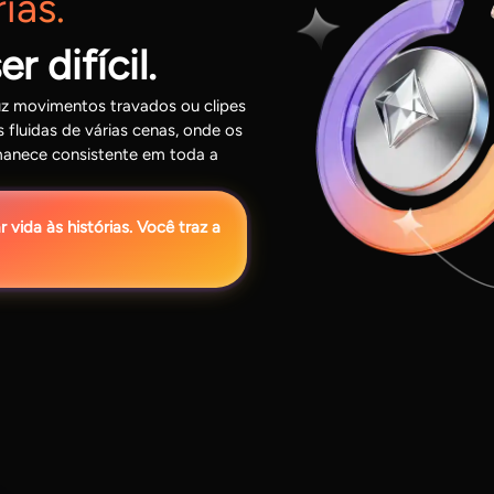
ias.
r difícil.
uz movimentos travados ou clipes
fluidas de várias cenas, onde os
manece consistente em toda a
vida às histórias. Você traz a