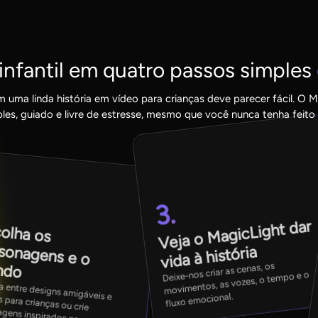
 infantil em quatro passos simples
m uma linda história em vídeo para crianças deve parecer fácil. 
les, guiado e livre de estresse, mesmo que você nunca tenha feito
.
3.
Veja o
MagicLight dar
olha os
onagens e o
vida à história
ndo
Deixe-nos criar as cenas, os
movimentos, as vozes, o tempo e o
 designs amigáveis e seguros para crianças ou crie
gens inspirados no seu próprio
fluxo emocional.