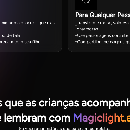
Para Qualquer Pess
animados coloridos que elas
Transforme moral, valores e
charmosas
po de tela
Use personagens consiste
areçam com seu filho
Compartilhe mensagens qu
as que as crianças acompa
e lembram com
Magiclight.a
Se você quer histórias que pareçam completas,