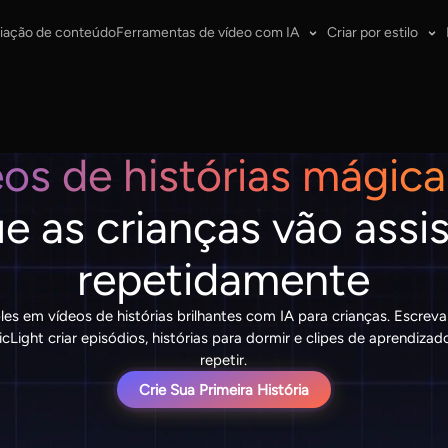
iação de conteúdo
Ferramentas de vídeo com IA
Criar por estilo
eos de histórias mágic
e as crianças vão assis
repetidamente
les em vídeos de histórias brilhantes com IA para crianças. Escrev
ight criar episódios, histórias para dormir e clipes de aprendizad
repetir.
Crie Sua Primeira História