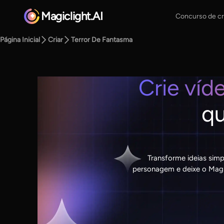
Magiclight.AI
Concurso de cr
Página Inicial
Criar
Terror De Fantasma
Crie víd
qu
Transforme ideias simp
personagem e deixe o MagicL