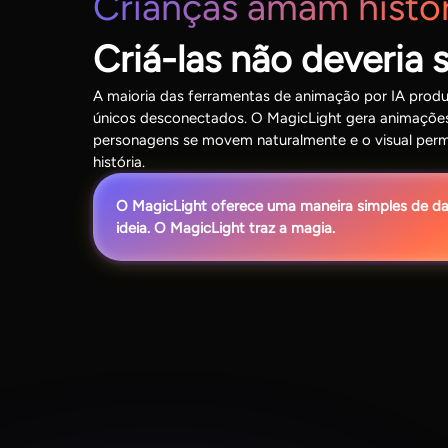
Crianças amam histór
Criá-las não deveria se
A maioria das ferramentas de animação por IA prod
únicos desconectados. O MagicLight gera animações 
personagens se movem naturalmente e o visual per
história.
O MagicLight oferece uma maneira simples de dar 
ideia. O MagicLight traz a magia.