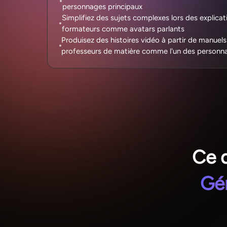
personnages principaux
Simplifiez des sujets complexes lors des explicati
formateurs comme avatars parlants
Produisez des histoires vidéo à partir de manuels
professeurs de matière comme l'un des personn
Ce q
Gé