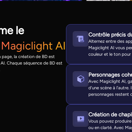
me le
Contrôle précis du
Alternez entre des app
Magiclight AI
Magiclight AI vous per
couleur et le ton pou
n page, la création de BD est
t AI. Chaque séquence de BD est
.
Personnages cohé
Avec Magiclight AI, g
d'une scène à l'autre. I
personnages restent c
Création de chapi
Vous pouvez produire 
ou en clarté. Avec Mag